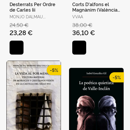
Desterrats Per Ordre
Corts D'alfons el
de Carles Iii
Magnànim (València,
1417-1418) Ii
MONJO DALMAU,
VVAA
FRANCESC-JOAN
24,50 €
38,00 €
23,28 €
36,10 €
-5%
-5%