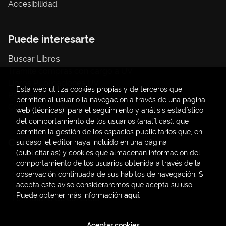
Accesibilidad
Puede interesarte
Buscar Libros
Trámite compras con cargo a UV
Libros Publicaciones UV
Esta web utiliza cookies propias y de terceros que
Papelería / material oficina
permiten al usuario la navegación a través de una página
Consumo Sostenible
web (técnicas), para el seguimiento y análisis estadístico
del comportamiento de los usuarios (analíticas), que
permiten la gestión de los espacios publicitarios que, en
Contacto
su caso, el editor haya incluido en una página
(publicitarias) y cookies que almacenan información del
C/ Amadeo de Saboya, 4
comportamiento de los usuarios obtenida a través de la
(+34) 963828968
observación continuada de sus hábitos de navegación. Si
acepta este aviso consideraremos que acepta su uso.
latendauv@fundacio.es
Puede obtener más información
aquí
.
Formulario de contacto
Aceptar cookies