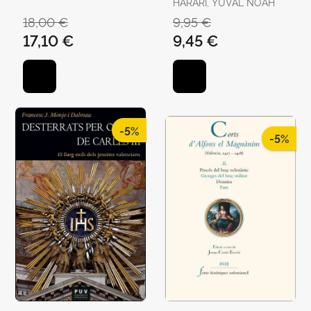
JAVIER
HARARI, YUVAL NOAH
18,00 €
9,95 €
17,10 €
9,45 €
-5%
-5%