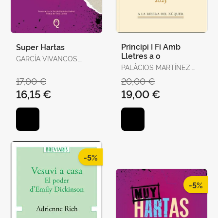
Principi I Fi Amb
Super Hartas
Lletres a o
GARCÍA VIVANCOS,
DAVID / TORELLÓ
PALÀCIOS MARTÍNEZ,
TORRENS, ANTÒNIA
JOSEP
17,00 €
20,00 €
16,15 €
19,00 €
-5%
-5%