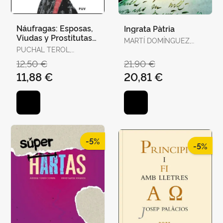
Náufragas: Esposas,
Ingrata Pàtria
Viudas y Prostitutas
MARTÍ DOMÍNGUEZ,
en la Escena
PUCHAL TEROL,
MARTÍ DOMÍNGUEZ
Victoriana
VICTORIA
12,50 €
21,90 €
11,88 €
20,81 €
-5%
-5%