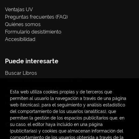
Ventajas UV
Preguntas frecuentes (FAQ)
Quiénes somos
Formulario desistimiento
Accesibilidad
Puede interesarte
Buscar Libros
Trámite compras con cargo a UV
Libros Publicaciones UV
Esta web utiliza cookies propias y de terceros que
Papelería / material oficina
permiten al usuario la navegación a través de una página
Consumo Sostenible
web (técnicas), para el seguimiento y análisis estadístico
del comportamiento de los usuarios (analíticas), que
permiten la gestión de los espacios publicitarios que, en
Contacto
su caso, el editor haya incluido en una página
(publicitarias) y cookies que almacenan información del
C/ Amadeo de Saboya, 4
comportamiento de los usuarios obtenida a través de la