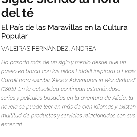
del té
El País de las Maravillas en la Cultura
Popular
VALEIRAS FERNÁNDEZ, ANDREA
Ha pasado más de un siglo y medio desde que un
paseo en barca con las niñas Liddell inspirara a Lewis
Carroll para escribir 'Alice's Adventures in Wonderland'
(1865). En la actualidad continúan estrenándose
series y películas basadas en la aventura de Alicia, la
novela se puede leer en más de cien idiomas y existen
multitud de productos y servicios relacionados con sus
escenari...