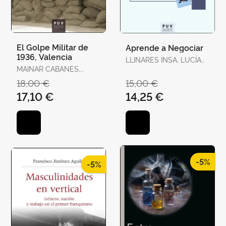
El Golpe Militar de
Aprende a Negociar
1936, Valencia
LLINARES INSA, LUCÍA
MAINAR CABANES,
INMACULADA /
ELADI
GONZÁLEZ NAVARRO,
18,00 €
15,00 €
PILAR
17,10 €
14,25 €
-5%
-5%