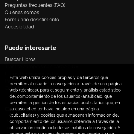
Preguntas frecuentes (FAQ)
Quiénes somos
Formulario desistimiento
Accesibilidad
Puede interesarte
Buscar Libros
Trámite compras con cargo a UV
Libros Publicaciones UV
Esta web utiliza cookies propias y de terceros que
Papelería / material oficina
permiten al usuario la navegación a través de una página
Consumo Sostenible
web (técnicas), para el seguimiento y análisis estadístico
del comportamiento de los usuarios (analíticas), que
permiten la gestión de los espacios publicitarios que, en
Contacto
su caso, el editor haya incluido en una página
(publicitarias) y cookies que almacenan información del
C/ Amadeo de Saboya, 4
comportamiento de los usuarios obtenida a través de la
(+34) 963828968
observación continuada de sus hábitos de navegación. Si
acepta este aviso consideraremos que acepta su uso.