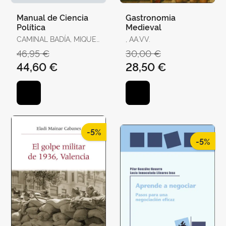
Manual de Ciencia
Gastronomia
Política
Medieval
CAMINAL BADÍA, MIQUEL
, AA.VV.
/ TORRENS, XAVIER / R.
46,95 €
30,00 €
AGUILERA DE PRAT,
44,60 €
28,50 €
CESÁREO / AHEDO,
IGOR / ÁLVAREZ,
GEMMA / ANTÓN, JOAN
/ BAQUÉS, JOSEP /
BREITENSTEIN, SO
-5%
-5%