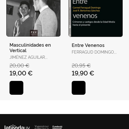
Masculinidades en
Entre Venenos
Vertical
FERRAGUD DOMINGO,
JIMÉNEZ AGUILAR,
CARMEL / BERTOMEU
FRANCISCO
SÁNCHEZ, JOSÉ RAMÓN
20,00 €
20,95 €
19,00 €
19,90 €