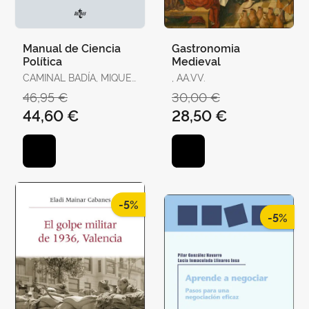
Manual de Ciencia
Gastronomia
Política
Medieval
CAMINAL BADÍA, MIQUEL
, AA.VV.
/ TORRENS, XAVIER / R.
46,95 €
30,00 €
AGUILERA DE PRAT,
44,60 €
28,50 €
CESÁREO / AHEDO,
IGOR / ÁLVAREZ,
GEMMA / ANTÓN, JOAN
/ BAQUÉS, JOSEP /
BREITENSTEIN, SO
-5%
-5%