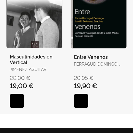
Masculinidades en
Entre Venenos
Vertical
FERRAGUD DOMINGO,
JIMÉNEZ AGUILAR,
CARMEL / BERTOMEU
FRANCISCO
SÁNCHEZ, JOSÉ RAMÓN
20,00 €
20,95 €
19,00 €
19,90 €