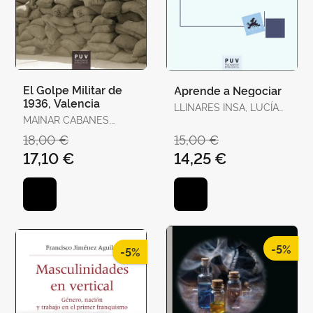
El Golpe Militar de
Aprende a Negociar
1936, Valencia
LLINARES INSA, LUCÍA
MAINAR CABANES,
INMACULADA /
ELADI
GONZÁLEZ NAVARRO,
18,00 €
15,00 €
PILAR
17,10 €
14,25 €
-5%
-5%