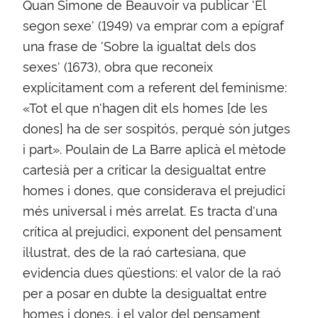
Quan Simone de Beauvoir va publicar 'El
segon sexe' (1949) va emprar com a epígraf
una frase de 'Sobre la igualtat dels dos
sexes' (1673), obra que reconeix
explícitament com a referent del feminisme:
«Tot el que n'hagen dit els homes [de les
dones] ha de ser sospitós, perquè són jutges
i part». Poulain de La Barre aplicà el mètode
cartesià per a criticar la desigualtat entre
homes i dones, que considerava el prejudici
més universal i més arrelat. Es tracta d'una
crítica al prejudici, exponent del pensament
il·lustrat, des de la raó cartesiana, que
evidencia dues qüestions: el valor de la raó
per a posar en dubte la desigualtat entre
homes i dones, i el valor del pensament