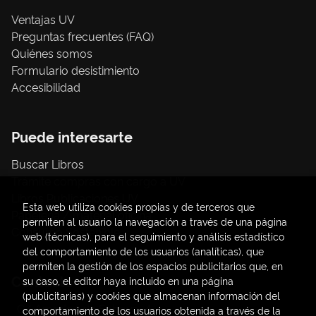
Ventajas UV
Preguntas frecuentes (FAQ)
Quiénes somos
Formulario desistimiento
Accesibilidad
Puede interesarte
Buscar Libros
Trámite compras con cargo a UV
Libros Publicaciones UV
Esta web utiliza cookies propias y de terceros que
Papelería / material oficina
permiten al usuario la navegación a través de una página
Consumo Sostenible
web (técnicas), para el seguimiento y análisis estadístico
del comportamiento de los usuarios (analíticas), que
permiten la gestión de los espacios publicitarios que, en
Contacto
su caso, el editor haya incluido en una página
(publicitarias) y cookies que almacenan información del
C/ Amadeo de Saboya, 4
comportamiento de los usuarios obtenida a través de la