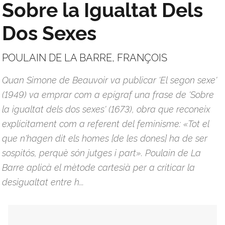
Sobre la Igualtat Dels
Dos Sexes
POULAIN DE LA BARRE, FRANÇOIS
Quan Simone de Beauvoir va publicar 'El segon sexe'
(1949) va emprar com a epígraf una frase de 'Sobre
la igualtat dels dos sexes' (1673), obra que reconeix
explícitament com a referent del feminisme: «Tot el
que n'hagen dit els homes [de les dones] ha de ser
sospitós, perquè són jutges i part». Poulain de La
Barre aplicà el mètode cartesià per a criticar la
desigualtat entre h...