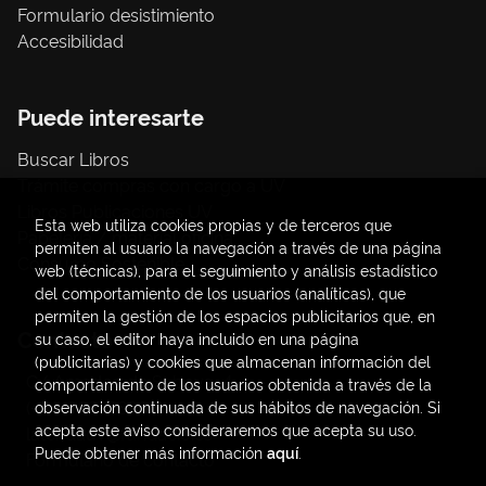
Formulario desistimiento
Accesibilidad
Puede interesarte
Buscar Libros
Trámite compras con cargo a UV
Libros Publicaciones UV
Esta web utiliza cookies propias y de terceros que
Papelería / material oficina
permiten al usuario la navegación a través de una página
Consumo Sostenible
web (técnicas), para el seguimiento y análisis estadístico
del comportamiento de los usuarios (analíticas), que
permiten la gestión de los espacios publicitarios que, en
Contacto
su caso, el editor haya incluido en una página
(publicitarias) y cookies que almacenan información del
C/ Amadeo de Saboya, 4
comportamiento de los usuarios obtenida a través de la
(+34) 963828968
observación continuada de sus hábitos de navegación. Si
acepta este aviso consideraremos que acepta su uso.
latendauv@fundacio.es
Puede obtener más información
aquí
.
Formulario de contacto