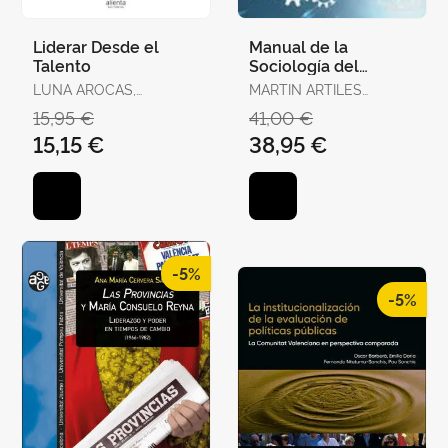
Liderar Desde el
Manual de la
Talento
Sociología del
Trabajo y de las
LUNA AROCAS,
MARTIN ARTILES
Relaciones Laborales
ROBERTO
ANTONIO
15,95 €
41,00 €
15,15 €
38,95 €
-5%
-5%