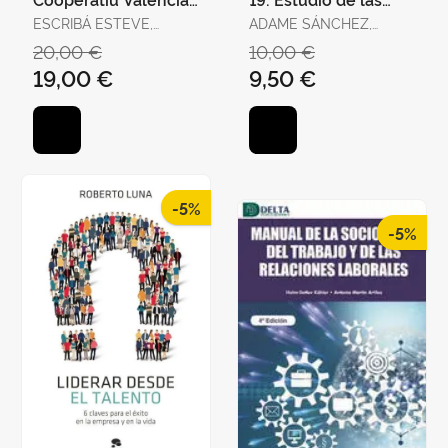
Gecv
Variables que
ESCRIBÁ ESTEVE,
ADAME SÁNCHEZ,
Afectan Al
ALEJANDRO / IBORRA
CONSOLACIÓN /
20,00 €
10,00 €
Teletrabajador y
JUAN, MARÍA
CAPLLIURE GINER, EVA
19,00 €
9,50 €
Mª / LEÓN LLORENTE,
CONSUELO
-5%
-5%