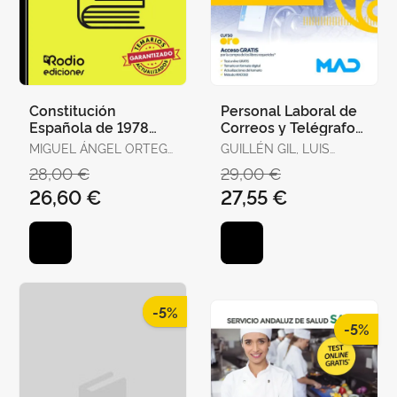
Constitución
Personal Laboral de
Española de 1978
Correos y Telégrafos.
para Oposiciones.
Temario Volumen 1
MIGUEL ÁNGEL ORTEGA
GUILLÉN GIL, LUIS
Test Ordenados por
PALOP
IGNACIO / FORUM DE
28,00 €
29,00 €
Artículos, Re
DE CATALUNYA /
26,60 €
27,55 €
GUILLEN DIAZ,
LOURDES ALEJANDRA
-5%
-5%