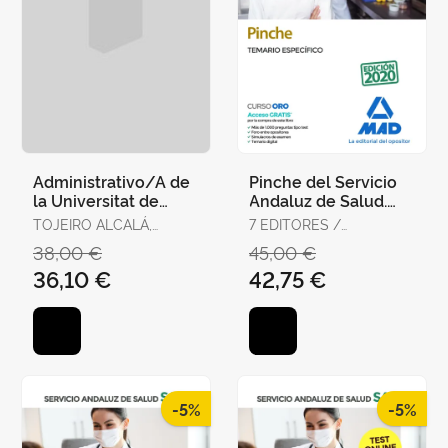
Administrativo/A de
Pinche del Servicio
la Universitat de
Andaluz de Salud.
València. Temario,
Temario Específico
TOJEIRO ALCALÁ,
7 EDITORES /
Test y Supuestos
CARLOS
GONZÁLEZ RABANAL,
38,00 €
45,00 €
Prácti
JOSÉ MANUEL /
36,10 €
42,75 €
SERRANO BARCENA,
ANA MARÍA /
GONZÁLEZ CABALLERO,
MARTA
-5%
-5%