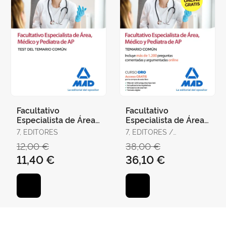
Facultativo
Facultativo
Especialista de Área,
Especialista de Área,
Médico y Pediatra de
Médico y Pediatra de
7, EDITORES
7, EDITORES /
Atención Primaria del
Atención Primaria del
RODRÍGUEZ RIVERA,
12,00 €
38,00 €
Ser
Ser
FRANCISCO ENRIQUE /
11,40 €
36,10 €
GÓMEZ MARTÍNEZ,
DOMINGO / GUERRERO
ARROYO, JOSÉ