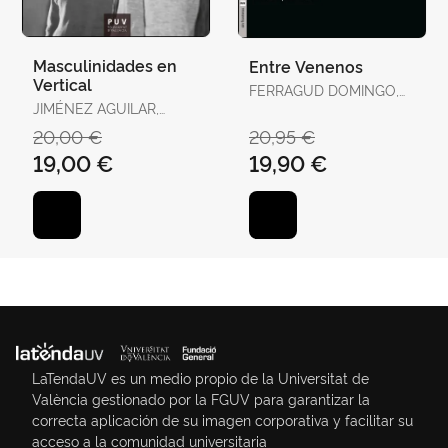
Masculinidades en
Entre Venenos
Vertical
FERRAGUD DOMINGO,
JIMÉNEZ AGUILAR,
CARMEL / BERTOMEU
FRANCISCO
SÁNCHEZ, JOSÉ RAMÓN
20,00 €
20,95 €
19,00 €
19,90 €
LaTendaUV es un medio propio de la Universitat de
València gestionado por la FGUV para garantizar la
correcta aplicación de su imagen corporativa y facilitar su
acceso a la comunidad universitaria