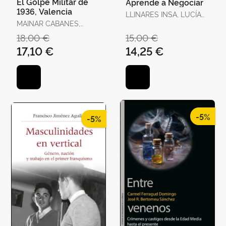
El Golpe Militar de
Aprende a Negociar
1936, Valencia
LLINARES INSA, LUCÍA
MAINAR CABANES,
INMACULADA /
ELADI
GONZÁLEZ NAVARRO,
18,00 €
15,00 €
PILAR
17,10 €
14,25 €
-5%
-5%