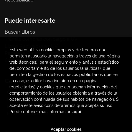
Puede interesarte
Buscar Libros
Trámite compras con cargo a UV
Libros Publicaciones UV
Esta web utiliza cookies propias y de terceros que
Papelería / material oficina
permiten al usuario la navegación a través de una página
Consumo Sostenible
web (técnicas), para el seguimiento y análisis estadístico
del comportamiento de los usuarios (analíticas), que
permiten la gestión de los espacios publicitarios que, en
Contacto
su caso, el editor haya incluido en una página
(publicitarias) y cookies que almacenan información del
C/ Amadeo de Saboya, 4
comportamiento de los usuarios obtenida a través de la
(+34) 963828968
observación continuada de sus hábitos de navegación. Si
acepta este aviso consideraremos que acepta su uso.
latendauv@fundacio.es
Puede obtener más información
aquí
.
Formulario de contacto
Aceptar cookies