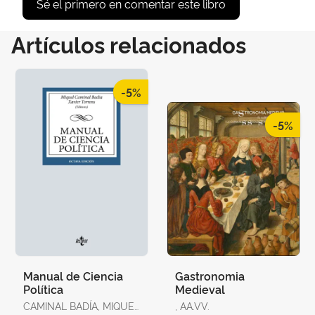
Sé el primero en comentar este libro
Artículos relacionados
-5%
-5%
Manual de Ciencia
Gastronomia
Política
Medieval
CAMINAL BADÍA, MIQUEL
, AA.VV.