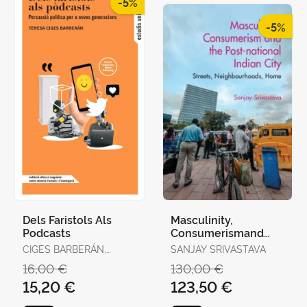
-5%
-5%
Dels Faristols Als
Masculinity,
Podcasts
Consumerismand
The Post-National
CIGES BARBERÁN,
SANJAY SRIVASTAVA
Indian City
TERESA
16,00 €
130,00 €
15,20 €
123,50 €