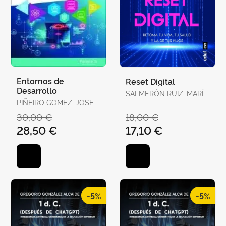
Entornos de
Reset Digital
Desarrollo
SALMERÓN RUIZ, MARÍA
PIÑEIRO GOMEZ, JOSE
ANGUSTIAS
MANUEL
30,00 €
18,00 €
28,50 €
17,10 €
-5%
-5%