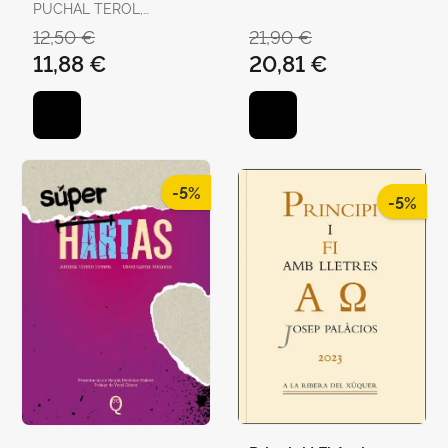
en la Escena
PUCHAL TEROL,
MARTÍ DOMÍNGUEZ
Victoriana
VICTORIA
12,50 €
21,90 €
11,88 €
20,81 €
-5%
-5%