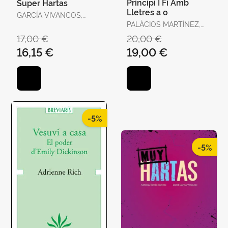
Principi I Fi Amb
Super Hartas
Lletres a o
GARCÍA VIVANCOS,
DAVID / TORELLÓ
PALÀCIOS MARTÍNEZ,
TORRENS, ANTÒNIA
JOSEP
17,00 €
20,00 €
16,15 €
19,00 €
-5%
-5%