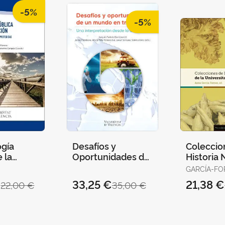
-5%
-5%
ogía
Desafíos y
Coleccio
 la
Oportunidades de
Historia 
ción.
un Mundo en
la Univer
GARCÍA-FO
Transición.
València
(ED.)
€
33,25 €
21,38 €
22,00 €
35,00 €