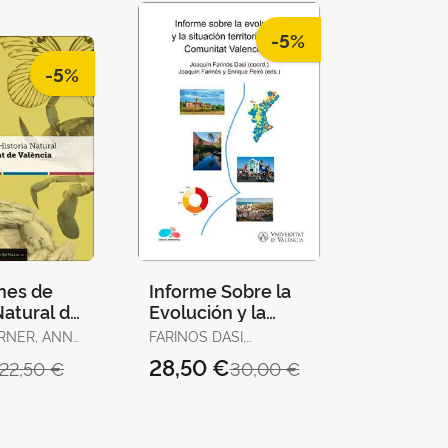
-5%
-5%
nes de
Informe Sobre la
Natural de
Evolución y la
sitat de
Situación
RNER, ANNA
FARINOS DASI,
Territorial de la
JOAQUIN / PEIRÓ,
28,50 €
22,50 €
30,00 €
Comunitat
ENRIQUE (ED.)
Valenciana