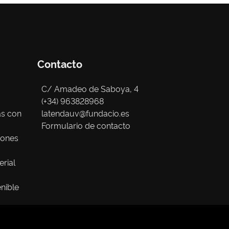
Contacto
C/ Amadeo de Saboya, 4
(+34) 963828968
as con
latendauv@fundacio.es
Formulario de contacto
iones
erial
nible