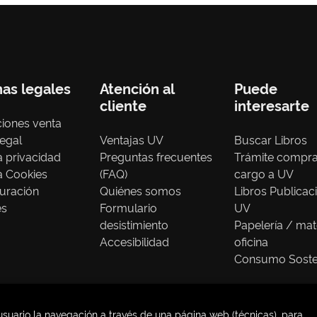
nas legales
Atención al
Puede
cliente
interesarte
iones venta
legal
Ventajas UV
Buscar Libros
ca privacidad
Preguntas frecuentes
Trámite compr
ca Cookies
(FAQ)
cargo a UV
uración
Quiénes somos
Libros Publicac
es
Formulario
UV
desistimiento
Papelería / mat
Accesibilidad
oficina
Consumo Soste
usuario la navegación a través de una página web (técnicas), para