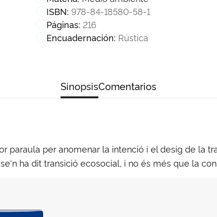
978-84-18580-58-1
ISBN:
216
Páginas:
Rústica
Encuadernación:
Sinopsis
Comentarios
lor paraula per anomenar la intenció i el desig de la 
é se'n ha dit transició ecosocial, i no és més que la c