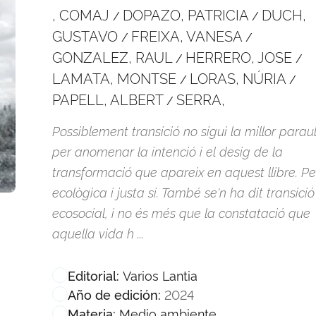
, COMAJ
DOPAZO, PATRICIA
DUCH,
/
/
GUSTAVO
FREIXA, VANESA
/
/
GONZALEZ, RAUL
HERRERO, JOSE
/
/
LAMATA, MONTSE
LORAS, NÚRIA
/
/
PAPELL, ALBERT
SERRA,
/
Possiblement transició no sigui la millor parau
per anomenar la intenció i el desig de la
transformació que apareix en aquest llibre. Pe
ecològica i justa si. També se'n ha dit transició
ecosocial, i no és més que la constatació que
aquella vida h ...
Varios Lantia
Editorial:
2024
Año de edición:
Medio ambiente
Materia: