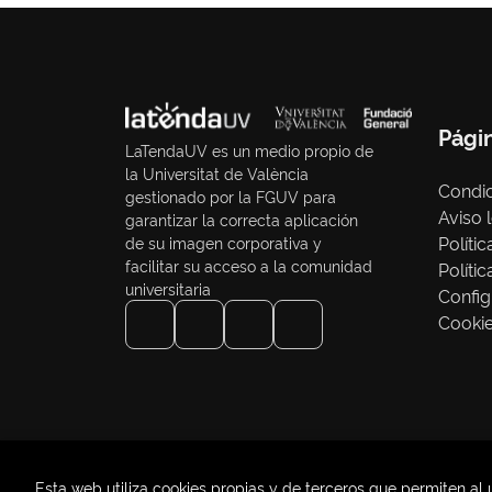
Pági
LaTendaUV es un medio propio de
la Universitat de València
Condic
gestionado por la FGUV para
Aviso 
garantizar la correcta aplicación
Políti
de su imagen corporativa y
facilitar su acceso a la comunidad
Políti
universitaria
Config
Cooki
Esta web utiliza cookies propias y de terceros que permiten al 