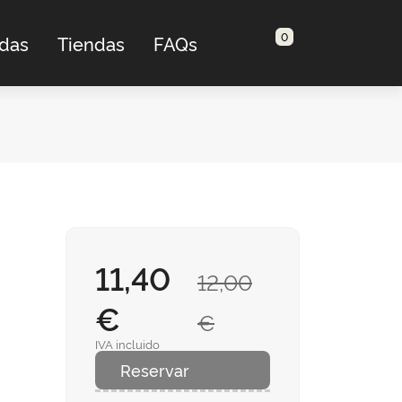
0
adas
Tiendas
FAQs
11,40
12,00
€
€
IVA incluido
Reservar