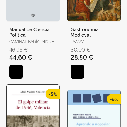
Manual de Ciencia
Gastronomia
Política
Medieval
CAMINAL BADÍA, MIQUEL
, AA.VV.
/ TORRENS, XAVIER / R.
46,95 €
30,00 €
AGUILERA DE PRAT,
44,60 €
28,50 €
CESÁREO / AHEDO,
IGOR / ÁLVAREZ,
GEMMA / ANTÓN, JOAN
/ BAQUÉS, JOSEP /
BREITENSTEIN, SO
-5%
-5%