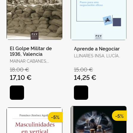
El Golpe Militar de
Aprende a Negociar
1936, Valencia
LLINARES INSA, LUCÍA
MAINAR CABANES,
INMACULADA /
ELADI
GONZÁLEZ NAVARRO,
18,00 €
15,00 €
PILAR
17,10 €
14,25 €
-5%
-5%