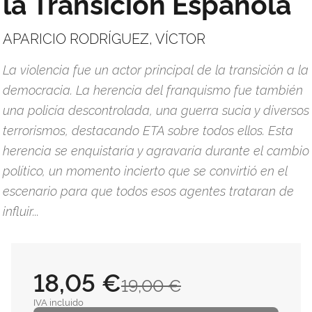
la Transición Española
APARICIO RODRÍGUEZ, VÍCTOR
La violencia fue un actor principal de la transición a la
democracia. La herencia del franquismo fue también
una policía descontrolada, una guerra sucia y diversos
terrorismos, destacando ETA sobre todos ellos. Esta
herencia se enquistaría y agravaría durante el cambio
político, un momento incierto que se convirtió en el
escenario para que todos esos agentes trataran de
influir...
18,05 €
19,00 €
IVA incluido