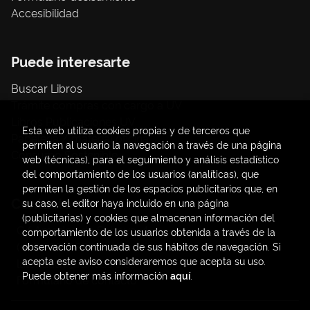
Accesibilidad
Puede interesarte
Buscar Libros
Trámite compras con cargo a UV
Libros Publicaciones UV
Esta web utiliza cookies propias y de terceros que
Papelería / material oficina
permiten al usuario la navegación a través de una página
Consumo Sostenible
web (técnicas), para el seguimiento y análisis estadístico
del comportamiento de los usuarios (analíticas), que
permiten la gestión de los espacios publicitarios que, en
Contacto
su caso, el editor haya incluido en una página
(publicitarias) y cookies que almacenan información del
C/ Amadeo de Saboya, 4
comportamiento de los usuarios obtenida a través de la
(+34) 963828968
observación continuada de sus hábitos de navegación. Si
acepta este aviso consideraremos que acepta su uso.
latendauv@fundacio.es
Puede obtener más información
aquí
.
Formulario de contacto