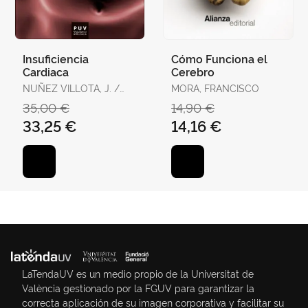
Insuficiencia
Cómo Funciona el
Cardiaca
Cerebro
NUÑEZ VILLOTA, J. /
MORA, FRANCISCO
CHORRO GASCO, F.J.
35,00 €
14,90 €
33,25 €
14,16 €
LaTendaUV es un medio propio de la Universitat de
València gestionado por la FGUV para garantizar la
correcta aplicación de su imagen corporativa y facilitar su