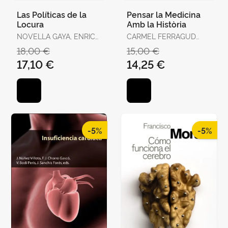
Las Políticas de la
Pensar la Medicina
Locura
Amb la Història
NOVELLA GAYA, ENRIC
CARMEL FERRAGUD
JOSEP
DOMINGO I JOSÉ
18,00 €
15,00 €
RAMÓN BERTOMEU
17,10 €
14,25 €
SÁNCHEZ
-5%
-5%