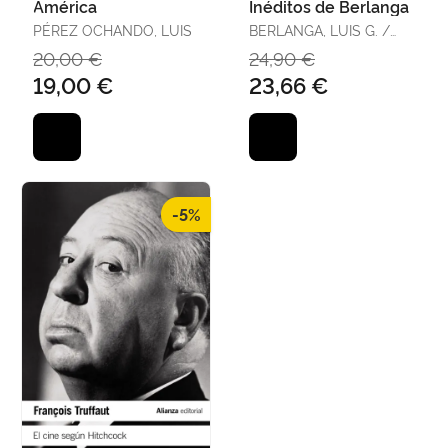
América
Inéditos de Berlanga
PÉREZ OCHANDO, LUIS
BERLANGA, LUIS G. /
LOSADA GONZÁLEZ,
20,00 €
24,90 €
MIGUELCOL. /
19,00 €
23,66 €
RODRÍGUEZ CAÑADA,
BASILIO ED. LIT.
-5%