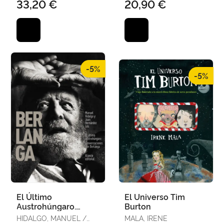
33,20 €
20,90 €
LAFUENTE FERNANDO
-5%
-5%
El Último
El Universo Tim
Austrohúngaro.
Burton
Conversaciones con
HIDALGO, MANUEL /
MALA, IRENE