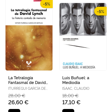
-5%
-5%
La Tetralogía
Luis Buñuel: a
Fantasmal de David
Mediodía
Lynch
ITURREGUI GARCÍA DE
ISAAC, CLAUDIO
MOTILOA, VÍCTOR
28,00 €
18,00 €
26,60 €
17,10 €