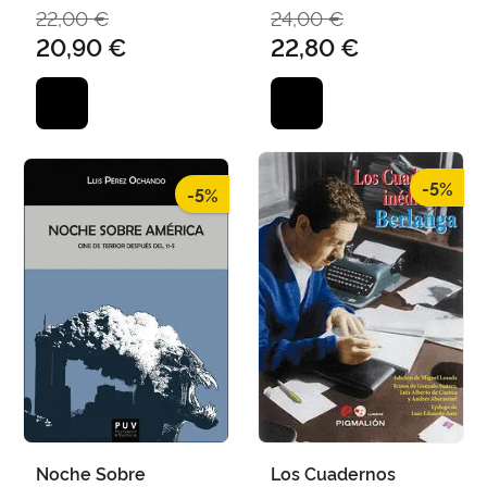
Berlanga
HERNÁNEZ LES, JUAN
22,00 €
24,00 €
20,90 €
22,80 €
-5%
-5%
Noche Sobre
Los Cuadernos