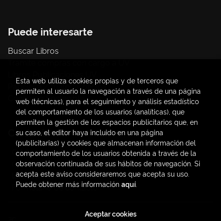
Puede interesarte
Buscar Libros
Trámite compras con cargo a UV
Libros Publicaciones UV
Esta web utiliza cookies propias y de terceros que
Papelería / material oficina
permiten al usuario la navegación a través de una página
Consumo Sostenible
web (técnicas), para el seguimiento y análisis estadístico
del comportamiento de los usuarios (analíticas), que
permiten la gestión de los espacios publicitarios que, en
Contacto
su caso, el editor haya incluido en una página
(publicitarias) y cookies que almacenan información del
C/ Amadeo de Saboya, 4
comportamiento de los usuarios obtenida a través de la
(+34) 963828968
observación continuada de sus hábitos de navegación. Si
acepta este aviso consideraremos que acepta su uso.
latendauv@fundacio.es
Puede obtener más información
aquí
.
Formulario de contacto
Aceptar cookies
2026 ©
LaTendaUV
. Todos los Derechos Reservados |