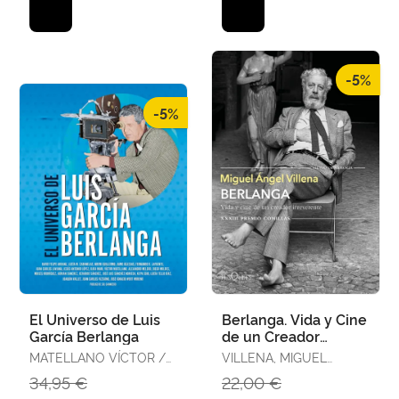
-5%
-5%
El Universo de Luis
Berlanga. Vida y Cine
García Berlanga
de un Creador
Irreverente
MATELLANO VÍCTOR /
VILLENA, MIGUEL
MOLDES GONZÁLEZ
ÁNGEL
34,95 €
22,00 €
DIEGO / RODRIGUEZ