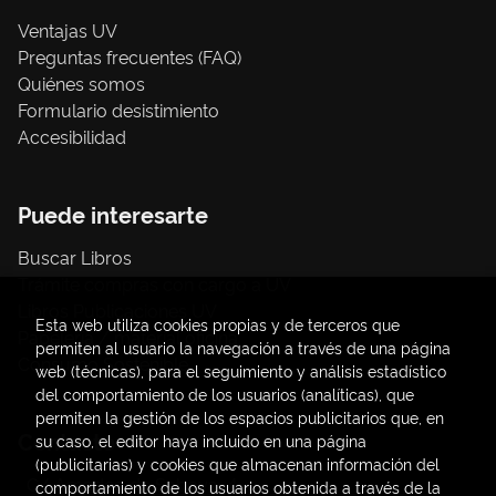
Ventajas UV
Preguntas frecuentes (FAQ)
Quiénes somos
Formulario desistimiento
Accesibilidad
Puede interesarte
Buscar Libros
Trámite compras con cargo a UV
Libros Publicaciones UV
Esta web utiliza cookies propias y de terceros que
Papelería / material oficina
permiten al usuario la navegación a través de una página
Consumo Sostenible
web (técnicas), para el seguimiento y análisis estadístico
del comportamiento de los usuarios (analíticas), que
permiten la gestión de los espacios publicitarios que, en
Contacto
su caso, el editor haya incluido en una página
(publicitarias) y cookies que almacenan información del
C/ Amadeo de Saboya, 4
comportamiento de los usuarios obtenida a través de la