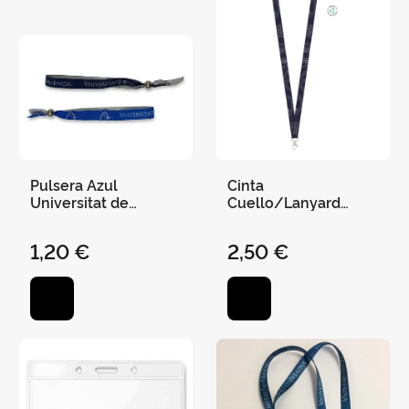
Pulsera Azul
Cinta
Universitat de
Cuello/Lanyard
Valencia - Xano
"Escudo Universitat
de València" Pet
1,20 €
2,50 €
Reciclado 2 cm