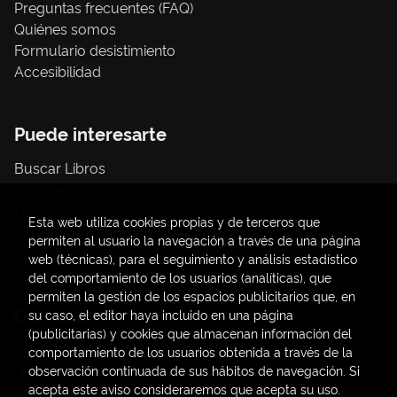
Preguntas frecuentes (FAQ)
Quiénes somos
Formulario desistimiento
Accesibilidad
Puede interesarte
Buscar Libros
Trámite compras con cargo a UV
Libros Publicaciones UV
Esta web utiliza cookies propias y de terceros que
Papelería / material oficina
permiten al usuario la navegación a través de una página
Consumo Sostenible
web (técnicas), para el seguimiento y análisis estadístico
del comportamiento de los usuarios (analíticas), que
permiten la gestión de los espacios publicitarios que, en
Contacto
su caso, el editor haya incluido en una página
(publicitarias) y cookies que almacenan información del
C/ Amadeo de Saboya, 4
comportamiento de los usuarios obtenida a través de la
(+34) 963828968
observación continuada de sus hábitos de navegación. Si
acepta este aviso consideraremos que acepta su uso.
latendauv@fundacio.es