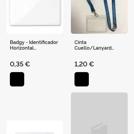
Badgy - Identificador
Cinta
Horizontal
Cuello/Lanyard
Transparente 10 cm
Universitat de
X 8 cm
València Pet
0,35 €
1,20 €
Reciclado 1,5 Cms
Azul Marino (Incluye
Identificador 10X8
Cms)