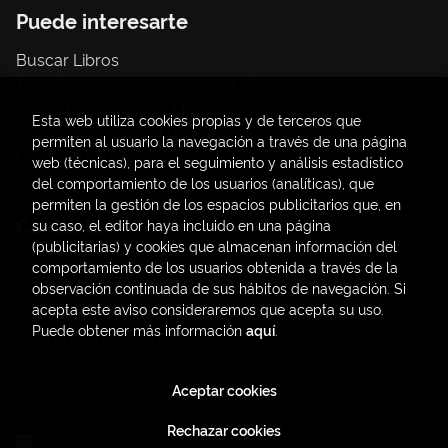
Puede interesarte
Buscar Libros
Trámite compras con cargo a UV
Libros Publicaciones UV
Esta web utiliza cookies propias y de terceros que
Papelería / material oficina
permiten al usuario la navegación a través de una página
Consumo Sostenible
web (técnicas), para el seguimiento y análisis estadístico
del comportamiento de los usuarios (analíticas), que
permiten la gestión de los espacios publicitarios que, en
Contacto
su caso, el editor haya incluido en una página
(publicitarias) y cookies que almacenan información del
C/ Amadeo de Saboya, 4
comportamiento de los usuarios obtenida a través de la
(+34) 963828968
observación continuada de sus hábitos de navegación. Si
acepta este aviso consideraremos que acepta su uso.
latendauv@fundacio.es
Puede obtener más información
aquí
.
Formulario de contacto
Aceptar cookies
2026 ©
LaTendaUV
. Todos los Derechos Reservados |
Trevenque Group
Rechazar cookies