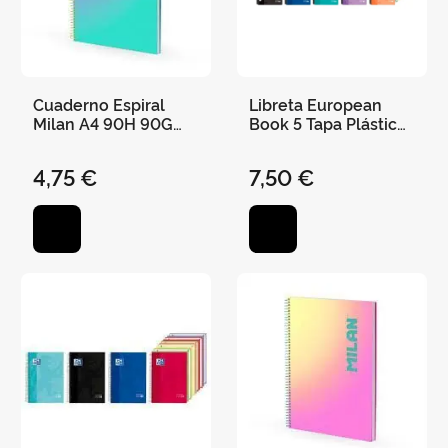
Cuaderno Espiral
Libreta European
Milan A4 90H 90G
Book 5 Tapa Plástico
Cuadro 5X5 Sunset
A4 5X5
Turquesa/Morado
4,75 €
7,50 €