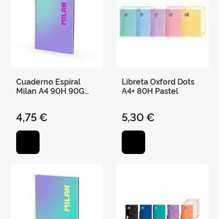
Cuaderno Espiral
Libreta Oxford Dots
Milan A4 90H 90G
A4+ 80H Pastel
Cuadro 5X5 Sunset
Lila/Turquesa
4,75 €
5,30 €