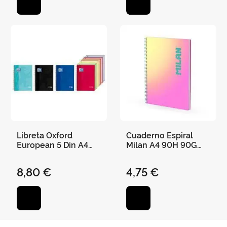
Libreta Oxford
Cuaderno Espiral
European 5 Din A4
Milan A4 90H 90G
150 Hojas Cuadro
Cuadro 5X5 Sunset
con 5 Bolsas
Amarillo/Rosa
8,80 €
4,75 €
Separadoras