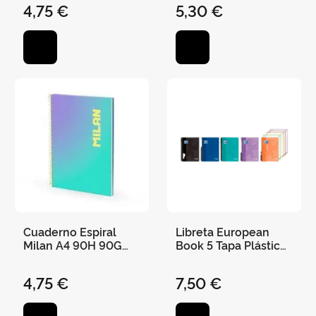
4,75 €
5,30 €
Cuaderno Espiral
Libreta European
Milan A4 90H 90G
Book 5 Tapa Plástico
Cuadro 5X5 Sunset
A4 5X5
Turquesa/Morado
4,75 €
7,50 €