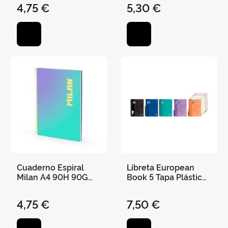
4,75 €
5,30 €
Cuaderno Espiral
Libreta European
Milan A4 90H 90G
Book 5 Tapa Plástico
Cuadro 5X5 Sunset
A4 5X5
Turquesa/Morado
4,75 €
7,50 €