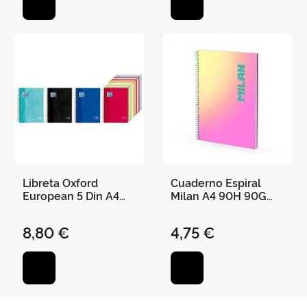
Libreta Oxford
Cuaderno Espiral
European 5 Din A4
Milan A4 90H 90G
150 Hojas Cuadro
Cuadro 5X5 Sunset
con 5 Bolsas
Amarillo/Rosa
8,80 €
4,75 €
Separadoras