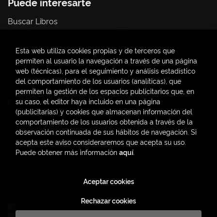
Puede interesarte
Buscar Libros
Trámite compras con cargo a UV
Libros Publicaciones UV
Esta web utiliza cookies propias y de terceros que
Papelería / material oficina
permiten al usuario la navegación a través de una página
Consumo Sostenible
web (técnicas), para el seguimiento y análisis estadístico
del comportamiento de los usuarios (analíticas), que
permiten la gestión de los espacios publicitarios que, en
Contacto
su caso, el editor haya incluido en una página
(publicitarias) y cookies que almacenan información del
C/ Amadeo de Saboya, 4
comportamiento de los usuarios obtenida a través de la
(+34) 963828968
observación continuada de sus hábitos de navegación. Si
acepta este aviso consideraremos que acepta su uso.
latendauv@fundacio.es
Puede obtener más información
aquí
.
Formulario de contacto
Aceptar cookies
2026 ©
LaTendaUV
. Todos los Derechos Reservados |
Trevenque Group
Rechazar cookies