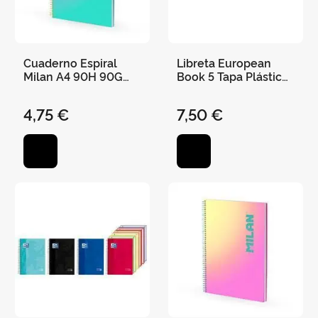
Cuaderno Espiral
Libreta European
Milan A4 90H 90G
Book 5 Tapa Plástico
Cuadro 5X5 Sunset
A4 5X5
Turquesa/Morado
4,75 €
7,50 €