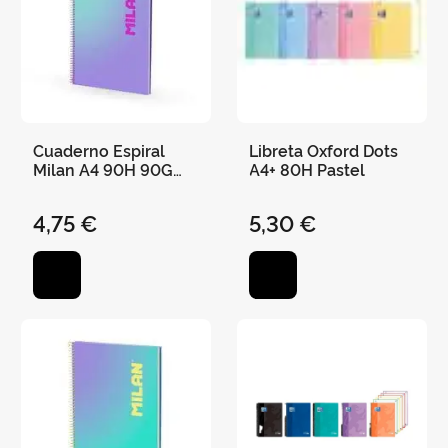
Cuaderno Espiral
Libreta Oxford Dots
Milan A4 90H 90G
A4+ 80H Pastel
Cuadro 5X5 Sunset
Lila/Turquesa
4,75 €
5,30 €