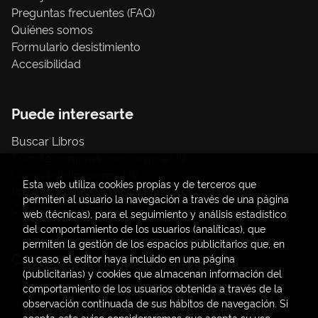
Preguntas frecuentes (FAQ)
Quiénes somos
Formulario desistimiento
Accesibilidad
Puede interesarte
Buscar Libros
Trámite compras con cargo a UV
Libros Publicaciones UV
Esta web utiliza cookies propias y de terceros que
Papelería / material oficina
permiten al usuario la navegación a través de una página
Consumo Sostenible
web (técnicas), para el seguimiento y análisis estadístico
del comportamiento de los usuarios (analíticas), que
permiten la gestión de los espacios publicitarios que, en
Contacto
su caso, el editor haya incluido en una página
(publicitarias) y cookies que almacenan información del
C/ Amadeo de Saboya, 4
comportamiento de los usuarios obtenida a través de la
(+34) 963828968
observación continuada de sus hábitos de navegación. Si
acepta este aviso consideraremos que acepta su uso.