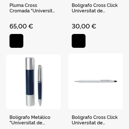
Pluma Cross
Bolígrafo Cross Click
Cromada "Universitat
Universitat de
de València" Century
València Tinta de Gel
Classic At0086-
Negra - Laca Negra
65,00 €
30,00 €
108Ms
At0622-102
Bolígrafo Metálico
Bolígrafo Cross Click
"Universitat de
Universitat de
València"
València Tinta de Gel