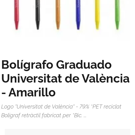
Bolígrafo Graduado
Universitat de València
- Amarillo
Logo "Universitat de València" - 79% *PET reciclat
Bolígraf retràctil fabricat per *Bic. ...