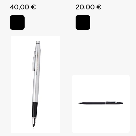
Bailey
Estuche Regalo
40,00 €
20,00 €
Color Plata-Azul