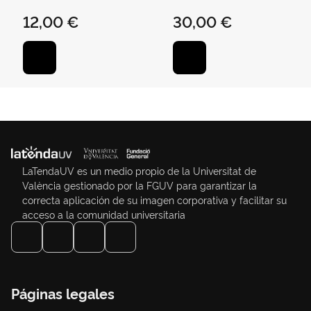
Negra - Cromado
12,00 €
30,00 €
Brillante At0622-101
LaTendaUV es un medio propio de la Universitat de
València gestionado por la FGUV para garantizar la
correcta aplicación de su imagen corporativa y facilitar su
acceso a la comunidad universitaria
Páginas legales