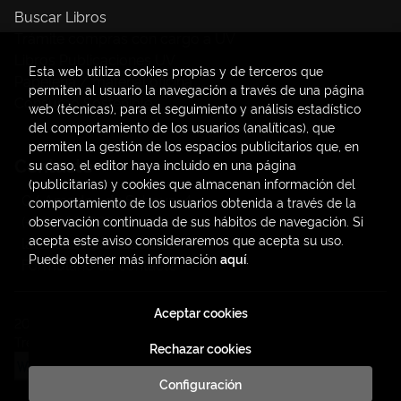
Buscar Libros
Trámite compras con cargo a UV
Libros Publicaciones UV
Esta web utiliza cookies propias y de terceros que
Papelería / material oficina
permiten al usuario la navegación a través de una página
Consumo Sostenible
web (técnicas), para el seguimiento y análisis estadístico
del comportamiento de los usuarios (analíticas), que
permiten la gestión de los espacios publicitarios que, en
Contacto
su caso, el editor haya incluido en una página
(publicitarias) y cookies que almacenan información del
C/ Amadeo de Saboya, 4
comportamiento de los usuarios obtenida a través de la
(+34) 963828968
observación continuada de sus hábitos de navegación. Si
acepta este aviso consideraremos que acepta su uso.
latendauv@fundacio.es
Puede obtener más información
aquí
.
Formulario de contacto
Aceptar cookies
2026 ©
LaTendaUV
. Todos los Derechos Reservados |
Trevenque Group
Rechazar cookies
Configuración