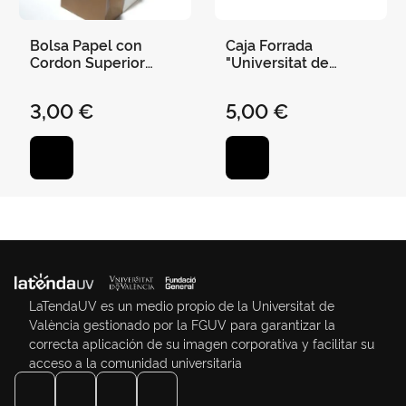
Bolsa Papel con
Caja Forrada
Cordon Superior
"Universitat de
Bronce 16X12X7 cm
València" Marrón
16,3X16,3X2,7 cm
3,00 €
5,00 €
LaTendaUV es un medio propio de la Universitat de
València gestionado por la FGUV para garantizar la
correcta aplicación de su imagen corporativa y facilitar su
acceso a la comunidad universitaria