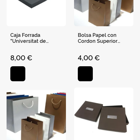
Caja Forrada
Bolsa Papel con
"Universitat de
Cordon Superior
València" Negra
Plata 28X19X9 cm
39,50X29,50X3,5 cm
8,00 €
4,00 €