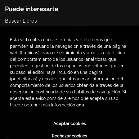
Puede interesarte
Buscar Libros
Trámite compras con cargo a UV
Libros Publicaciones UV
Esta web utiliza cookies propias y de terceros que
Papelería / material oficina
permiten al usuario la navegación a través de una página
Consumo Sostenible
web (técnicas), para el seguimiento y análisis estadístico
del comportamiento de los usuarios (analíticas), que
permiten la gestión de los espacios publicitarios que, en
Contacto
su caso, el editor haya incluido en una página
(publicitarias) y cookies que almacenan información del
C/ Amadeo de Saboya, 4
comportamiento de los usuarios obtenida a través de la
(+34) 963828968
observación continuada de sus hábitos de navegación. Si
acepta este aviso consideraremos que acepta su uso.
latendauv@fundacio.es
Puede obtener más información
aquí
.
Formulario de contacto
Aceptar cookies
2026 ©
LaTendaUV
. Todos los Derechos Reservados |
Trevenque Group
Rechazar cookies