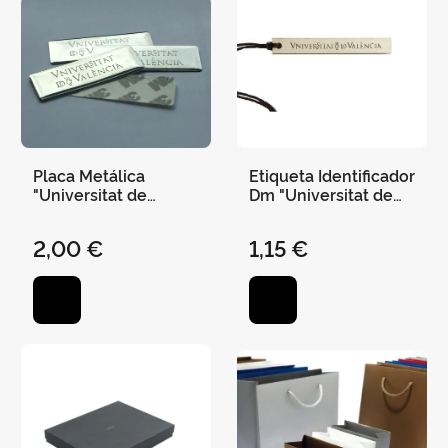
Placa Metálica
Etiqueta Identificador
"Universitat de
Dm "Universitat de
València" 6X2 cm
València" 9X1Cm
(Adhesiva)
2,00 €
1,15 €