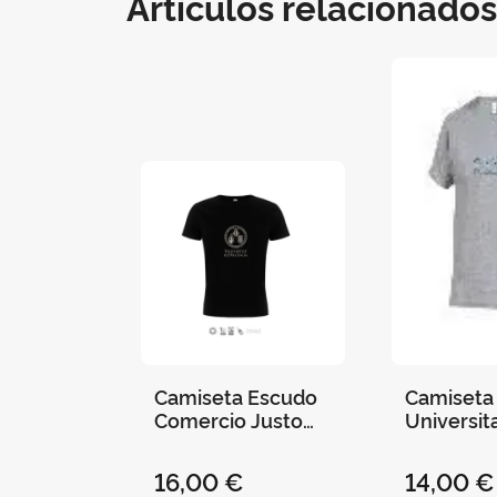
Artículos relacionados
Camiseta Escudo
Camiseta
Comercio Justo
Universit
(Fair Share) Negro
Valencia G
- L
16,00 €
14,00 €