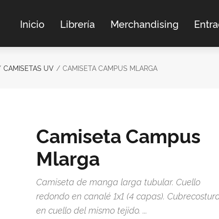
Inicio
Librería
Merchandising
Entr
CAMISETAS UV
CAMISETA CAMPUS MLARGA
Camiseta Campus
Mlarga
Camiseta de manga larga tubular. Cuello
redondo en canalé 1x1 (4 capas). Cubrecostur
en cuello del mismo tejido. ...