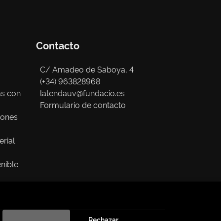
Contacto
C/ Amadeo de Saboya, 4
(+34) 963828968
as con
latendauv@fundacio.es
Formulario de contacto
iones
erial
nible
Rechazar 