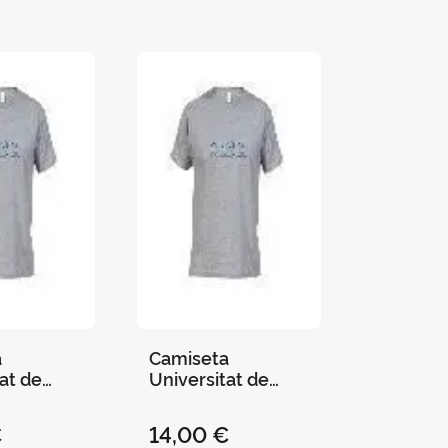
a
Camiseta
at de
Universitat de
Gris - L
Valencia Gris - Xl
€
14,00 €