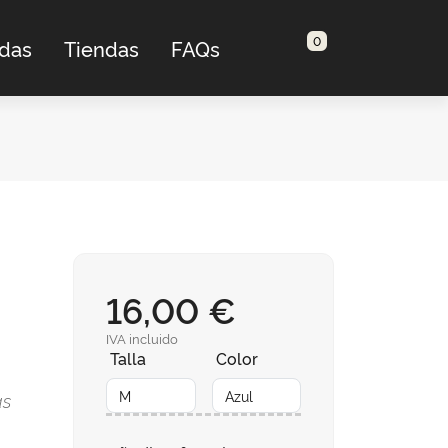
0
adas
Tiendas
FAQs
16,00 €
IVA incluido
Talla
Color
as