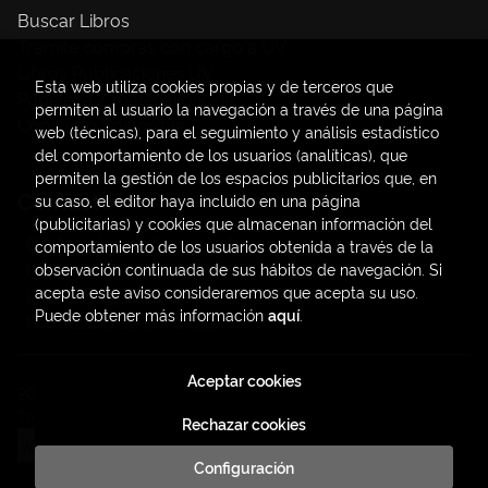
Buscar Libros
Trámite compras con cargo a UV
Libros Publicaciones UV
Esta web utiliza cookies propias y de terceros que
Papelería / material oficina
permiten al usuario la navegación a través de una página
Consumo Sostenible
web (técnicas), para el seguimiento y análisis estadístico
del comportamiento de los usuarios (analíticas), que
permiten la gestión de los espacios publicitarios que, en
Contacto
su caso, el editor haya incluido en una página
(publicitarias) y cookies que almacenan información del
C/ Amadeo de Saboya, 4
comportamiento de los usuarios obtenida a través de la
(+34) 963828968
observación continuada de sus hábitos de navegación. Si
acepta este aviso consideraremos que acepta su uso.
latendauv@fundacio.es
Puede obtener más información
aquí
.
Formulario de contacto
Aceptar cookies
2026 ©
LaTendaUV
. Todos los Derechos Reservados |
Trevenque Group
Rechazar cookies
Configuración