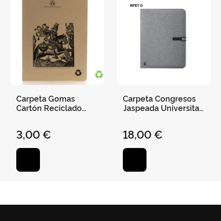
Carpeta Gomas
Carpeta Congresos
Cartón Reciclado
Jaspeada Universitat
Jaume I - Uv
de València -
Reciclada Bloc 20
3,00 €
18,00 €
Hojas Gris