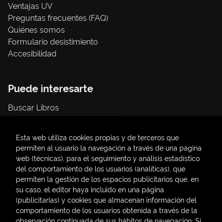
Ventajas UV
Preguntas frecuentes (FAQ)
Quiénes somos
Formulario desistimiento
Accesibilidad
Puede interesarte
Buscar Libros
Trámite compras con cargo a UV
Libros Publicaciones UV
Esta web utiliza cookies propias y de terceros que
Papelería / material oficina
permiten al usuario la navegación a través de una página
Consumo Sostenible
web (técnicas), para el seguimiento y análisis estadístico
del comportamiento de los usuarios (analíticas), que
permiten la gestión de los espacios publicitarios que, en
Contacto
su caso, el editor haya incluido en una página
(publicitarias) y cookies que almacenan información del
C/ Amadeo de Saboya, 4
comportamiento de los usuarios obtenida a través de la
(+34) 963828968
observación continuada de sus hábitos de navegación. Si