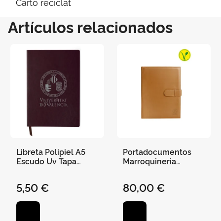
Cartó reciclat
Artículos relacionados
Libreta Polipiel A5
Portadocumentos
Escudo Uv Tapa
Marroquineria
Blanda Elástico 100H
Vegana A4
Rayas 14,5 X 21Cm
"Universitat de
5,50 €
80,00 €
Burdeos
València" 32 X 23,5
cm