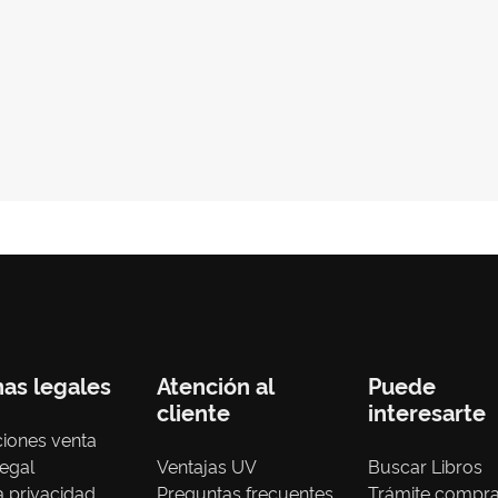
nas legales
Atención al
Puede
cliente
interesarte
iones venta
legal
Ventajas UV
Buscar Libros
ca privacidad
Preguntas frecuentes
Trámite compr