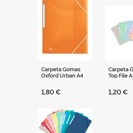
Carpeta Gomas
Carpeta 
Oxford Urban A4
Top File 
Tendenci
1,80 €
1,20 €