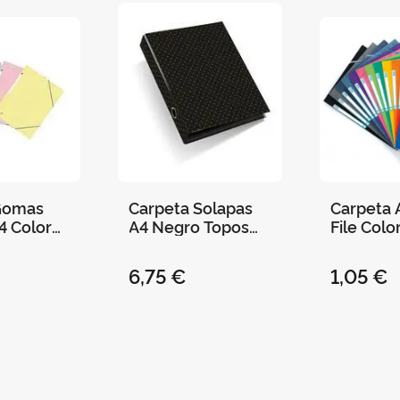
Gomas
Carpeta Solapas
Carpeta 
A4 Color
A4 Negro Topos
File Colo
a
New Golden
Variados
Miquelrius
6,75 €
1,05 €