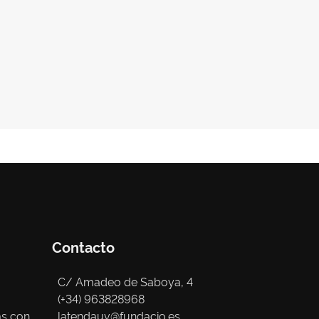
Contacto
C/ Amadeo de Saboya, 4
(+34) 963828968
as con
latendauv@fundacio.es