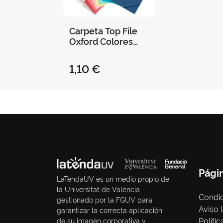
Carpeta Top File
Oxford Colores
Tendencia
1,10 €
Pági
LaTendaUV es un medio propio de
la Universitat de València
Condic
gestionado por la FGUV para
Aviso 
garantizar la correcta aplicación
Políti
de su imagen corporativa y