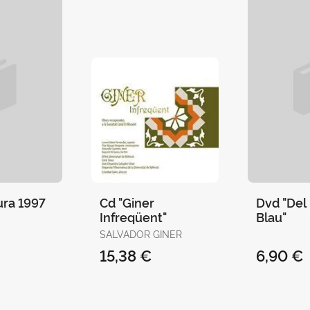
ura 1997
Cd "Giner
Dvd "Del 
Infreqüent"
Blau"
SALVADOR GINER
15,38 €
6,90 €