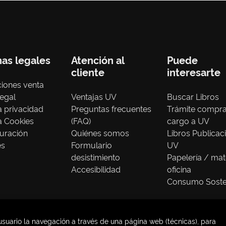
nas legales
Atención al
Puede
cliente
interesarte
iones venta
legal
Ventajas UV
Buscar Libros
ca privacidad
Preguntas frecuentes
Trámite compr
ca Cookies
(FAQ)
cargo a UV
uración
Quiénes somos
Libros Publicac
es
Formulario
UV
desistimiento
Papelería / mat
Accesibilidad
oficina
Consumo Soste
usuario la navegación a través de una página web (técnicas), para