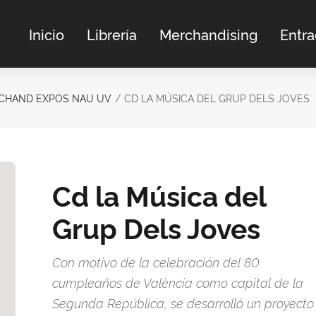
Inicio
Librería
Merchandising
Entr
CHAND EXPOS NAU UV
CD LA MÚSICA DEL GRUP DELS JOVES
Cd la Música del
Grup Dels Joves
Con motivo de la celebración del 80
cumpleaños de València como capital de la
Segunda República, se desarrolló un proyecto