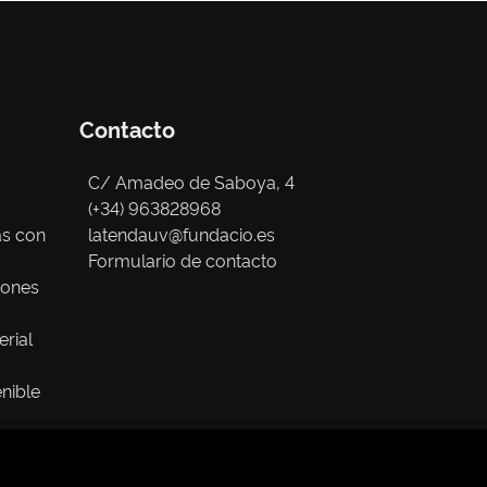
Contacto
C/ Amadeo de Saboya, 4
(+34) 963828968
as con
latendauv@fundacio.es
Formulario de contacto
iones
erial
nible