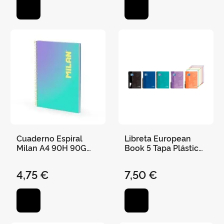
Cuaderno Espiral
Libreta European
Milan A4 90H 90G
Book 5 Tapa Plástico
Cuadro 5X5 Sunset
A4 5X5
Turquesa/Morado
4,75 €
7,50 €