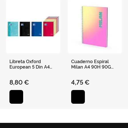
Libreta Oxford
Cuaderno Espiral
European 5 Din A4
Milan A4 90H 90G
150 Hojas Cuadro
Cuadro 5X5 Sunset
con 5 Bolsas
Amarillo/Rosa
8,80 €
4,75 €
Separadoras