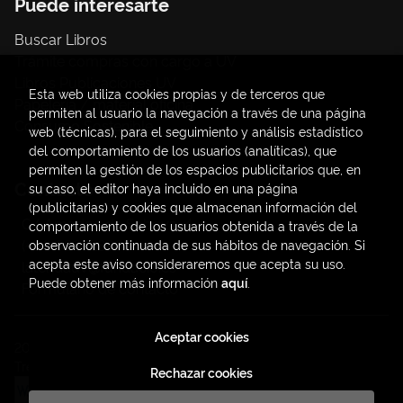
Puede interesarte
Buscar Libros
Trámite compras con cargo a UV
Libros Publicaciones UV
Esta web utiliza cookies propias y de terceros que
Papelería / material oficina
permiten al usuario la navegación a través de una página
Consumo Sostenible
web (técnicas), para el seguimiento y análisis estadístico
del comportamiento de los usuarios (analíticas), que
permiten la gestión de los espacios publicitarios que, en
Contacto
su caso, el editor haya incluido en una página
(publicitarias) y cookies que almacenan información del
C/ Amadeo de Saboya, 4
comportamiento de los usuarios obtenida a través de la
(+34) 963828968
observación continuada de sus hábitos de navegación. Si
acepta este aviso consideraremos que acepta su uso.
latendauv@fundacio.es
Puede obtener más información
aquí
.
Formulario de contacto
Aceptar cookies
2026 ©
LaTendaUV
. Todos los Derechos Reservados |
Trevenque Group
Rechazar cookies