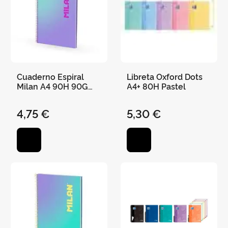
Cuaderno Espiral
Libreta Oxford Dots
Milan A4 90H 90G
A4+ 80H Pastel
Cuadro 5X5 Sunset
Lila/Turquesa
4,75 €
5,30 €