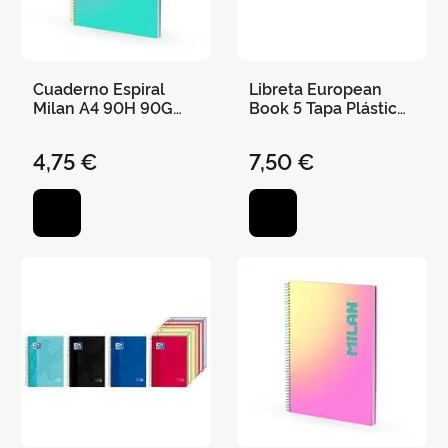
Cuaderno Espiral
Libreta European
Milan A4 90H 90G
Book 5 Tapa Plástico
Cuadro 5X5 Sunset
A4 5X5
Turquesa/Morado
4,75 €
7,50 €