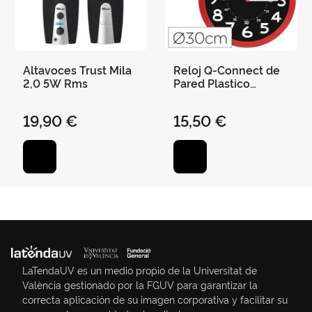
Altavoces Trust Mila
Reloj Q-Connect de
2,0 5W Rms
Pared Plastico
Oficina Redondo 30
cm Color Rojo y
19,90 €
15,50 €
Esfera Color Negro
LaTendaUV es un medio propio de la Universitat de
València gestionado por la FGUV para garantizar la
correcta aplicación de su imagen corporativa y facilitar su