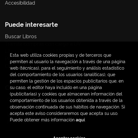
Accesibilidad
Puede interesarte
Buscar Libros
Trámite compras con cargo a UV
Libros Publicaciones UV
Esta web utiliza cookies propias y de terceros que
Papelería / material oficina
permiten al usuario la navegación a través de una página
Consumo Sostenible
web (técnicas), para el seguimiento y análisis estadístico
del comportamiento de los usuarios (analíticas), que
permiten la gestión de los espacios publicitarios que, en
Contacto
su caso, el editor haya incluido en una página
(publicitarias) y cookies que almacenan información del
C/ Amadeo de Saboya, 4
comportamiento de los usuarios obtenida a través de la
(+34) 963828968
observación continuada de sus hábitos de navegación. Si
acepta este aviso consideraremos que acepta su uso.
latendauv@fundacio.es
Puede obtener más información
aquí
.
Formulario de contacto