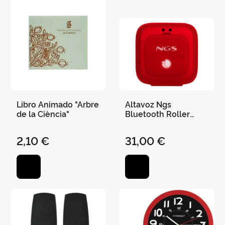
Libro Animado "Arbre
Altavoz Ngs
de la Ciència"
Bluetooth Roller
Coaster Portatil 10W
Resistente Al Agua
2,10 €
31,00 €
Usb Micro Sd Aux In
Color Rojo