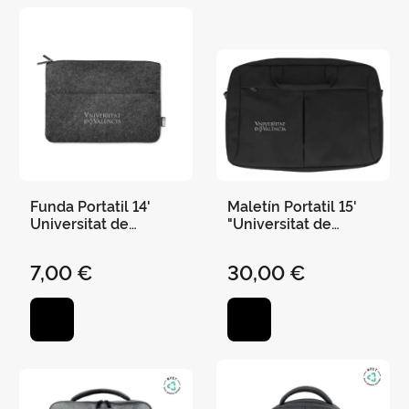
Funda Portatil 14'
Maletín Portatil 15'
Universitat de
"Universitat de
València 36X23 cm
València" 40 X 28 X 7
Fieltro Reciclado
cm Gris Oscuro
7,00 €
30,00 €