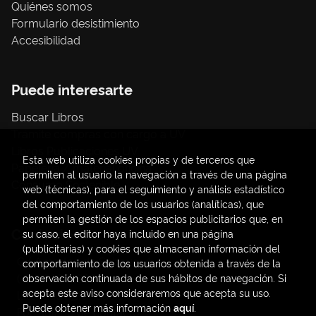
Quiénes somos
Formulario desistimiento
Accesibilidad
Puede interesarte
Buscar Libros
Trámite compras con cargo a UV
Libros Publicaciones UV
Esta web utiliza cookies propias y de terceros que
Papelería / material oficina
permiten al usuario la navegación a través de una página
Consumo Sostenible
web (técnicas), para el seguimiento y análisis estadístico
del comportamiento de los usuarios (analíticas), que
permiten la gestión de los espacios publicitarios que, en
Contacto
su caso, el editor haya incluido en una página
(publicitarias) y cookies que almacenan información del
C/ Amadeo de Saboya, 4
comportamiento de los usuarios obtenida a través de la
(+34) 963828968
observación continuada de sus hábitos de navegación. Si
acepta este aviso consideraremos que acepta su uso.
latendauv@fundacio.es
Puede obtener más información
aquí
.
Formulario de contacto