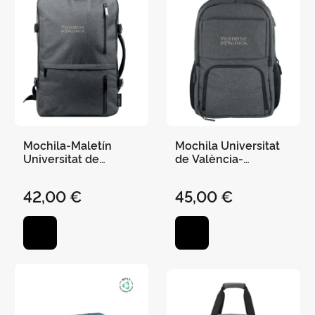
Mochila-Maletín
Mochila Universitat
Universitat de
de València-
València-
Impermeable
Impermeable
Reciclada con Usb
42,00 €
45,00 €
Reciclada