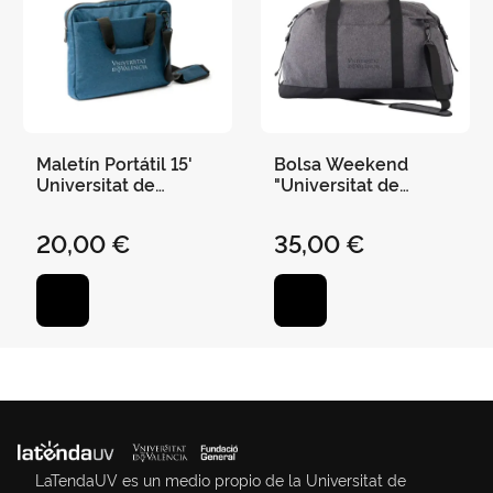
Maletín Portátil 15'
Bolsa Weekend
Universitat de
"Universitat de
València 37 X 28 X 7
València" 57 X 43 X 21
cm Azul Jaspe Pet
cm
20,00 €
35,00 €
Reciclado
LaTendaUV es un medio propio de la Universitat de