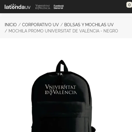
Saltar al contenido principal
0
INICIO
CORPORATIVO UV
BOLSAS Y MOCHILAS UV
MOCHILA PROMO UNIVERSITAT DE VALÈNCIA - NEGRO