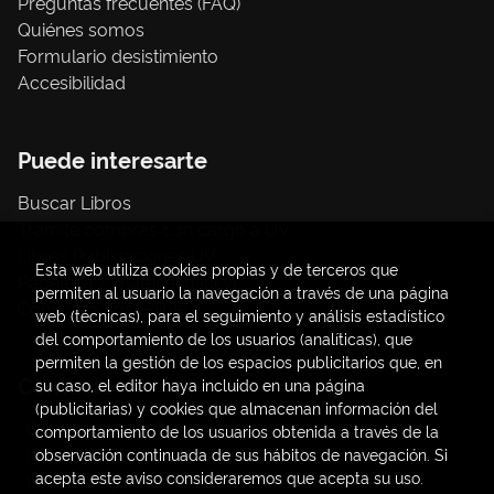
Preguntas frecuentes (FAQ)
Quiénes somos
Formulario desistimiento
Accesibilidad
Puede interesarte
Buscar Libros
Trámite compras con cargo a UV
Libros Publicaciones UV
Esta web utiliza cookies propias y de terceros que
Papelería / material oficina
permiten al usuario la navegación a través de una página
Consumo Sostenible
web (técnicas), para el seguimiento y análisis estadístico
del comportamiento de los usuarios (analíticas), que
permiten la gestión de los espacios publicitarios que, en
Contacto
su caso, el editor haya incluido en una página
(publicitarias) y cookies que almacenan información del
C/ Amadeo de Saboya, 4
comportamiento de los usuarios obtenida a través de la
(+34) 963828968
observación continuada de sus hábitos de navegación. Si
acepta este aviso consideraremos que acepta su uso.
latendauv@fundacio.es