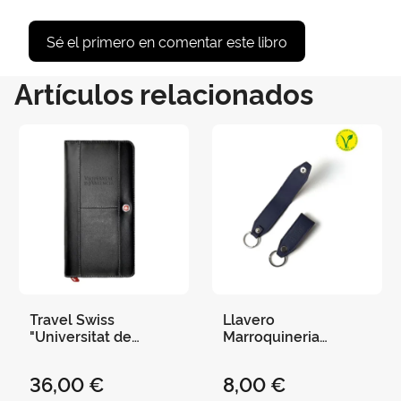
Sé el primero en comentar este libro
Artículos relacionados
Travel Swiss
Llavero
"Universitat de
Marroquineria
València" Cremallera
Vegana "Universitat
Simil Piel Ad 2421
de València" Azul 9 X
36,00 €
8,00 €
3 Cms