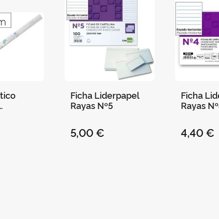
tico
Ficha Liderpapel
Ficha Li
Rayas Nº5
Rayas Nº
el
5,00 €
4,40 €