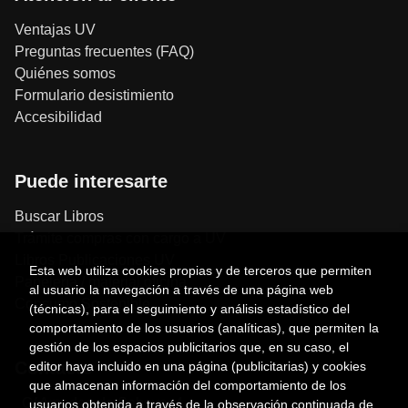
Ventajas UV
Preguntas frecuentes (FAQ)
Quiénes somos
Formulario desistimiento
Accesibilidad
Puede interesarte
Buscar Libros
Trámite compras con cargo a UV
Libros Publicaciones UV
Esta web utiliza cookies propias y de terceros que permiten
Papelería / material oficina
al usuario la navegación a través de una página web
Consumo Sostenible
(técnicas), para el seguimiento y análisis estadístico del
comportamiento de los usuarios (analíticas), que permiten la
gestión de los espacios publicitarios que, en su caso, el
Contacto
editor haya incluido en una página (publicitarias) y cookies
que almacenan información del comportamiento de los
C/ Amadeo de Saboya, 4
usuarios obtenida a través de la observación continuada de