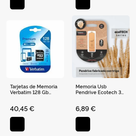
Tarjetas de Memoria
Memoria Usb
Verbatim 128 Gb
Pendrive Ecotech 32
Micro Sdhc Cl10
Gb Usb 2. 0
Adapter
40,45 €
6,89 €