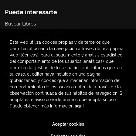
Puede interesarte
Buscar Libros
Trámite compras con cargo a UV
Libros Publicaciones UV
Esta web utiliza cookies propias y de terceros que
Papelería / material oficina
permiten al usuario la navegación a través de una página
Consumo Sostenible
web (técnicas), para el seguimiento y análisis estadístico
del comportamiento de los usuarios (analíticas), que
permiten la gestión de los espacios publicitarios que, en
Contacto
su caso, el editor haya incluido en una página
(publicitarias) y cookies que almacenan información del
C/ Amadeo de Saboya, 4
comportamiento de los usuarios obtenida a través de la
(+34) 963828968
observación continuada de sus hábitos de navegación. Si
acepta este aviso consideraremos que acepta su uso.
latendauv@fundacio.es
Puede obtener más información
aquí
.
Formulario de contacto
Aceptar cookies
2026 ©
LaTendaUV
. Todos los Derechos Reservados |
Trevenque Group