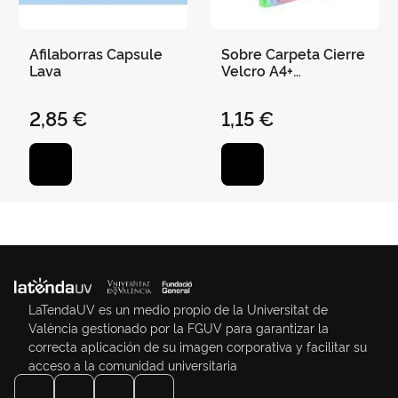
Afilaborras Capsule
Sobre Carpeta Cierre
Lava
Velcro A4+
Multitaladro Colores
Pastel
2,85 €
1,15 €
LaTendaUV es un medio propio de la Universitat de
València gestionado por la FGUV para garantizar la
correcta aplicación de su imagen corporativa y facilitar su
acceso a la comunidad universitaria