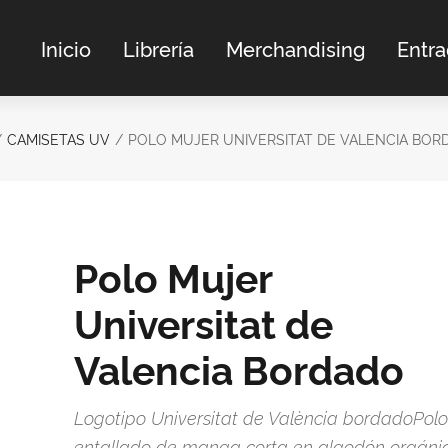
Inicio
Librería
Merchandising
Entr
CAMISETAS UV
POLO MUJER UNIVERSITAT DE VALENCIA BOR
Polo Mujer
Universitat de
Valencia Bordado
Logotipo Universitat de València bordadoPolo
entallado de manga corta en algodón orgáni