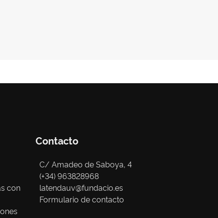
Contacto
C/ Amadeo de Saboya, 4
(+34) 963828968
as con
latendauv@fundacio.es
Formulario de contacto
iones