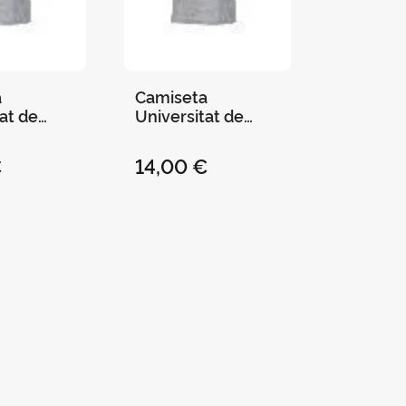
a
Camiseta
at de
Universitat de
Gris - L
Valencia Gris - Xl
€
14,00 €