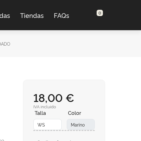
0
adas
Tiendas
FAQs
DADO
18,00 €
IVA incluido
Talla
Color
co