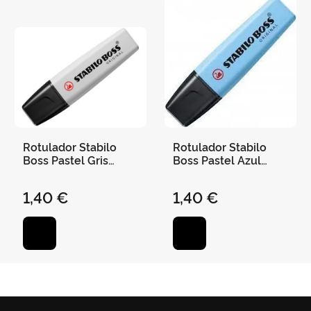
Rotulador Stabilo
Rotulador Stabilo
Boss Pastel Gris
Boss Pastel Azul
Polvoriento
Ventoso
1,40 €
1,40 €