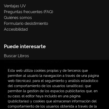
Ventajas UV
Preguntas frecuentes (FAQ)
Quiénes somos
Formulario desistimiento
Accesibilidad
Puede interesarte
Buscar Libros
Trámite compras con cargo a UV
Libros Publicaciones UV
Esta web utiliza cookies propias y de terceros que
Papelería / material oficina
permiten al usuario la navegación a través de una página
Consumo Sostenible
web (técnicas), para el seguimiento y análisis estadístico
del comportamiento de los usuarios (analíticas), que
permiten la gestión de los espacios publicitarios que, en
Contacto
su caso, el editor haya incluido en una página
(publicitarias) y cookies que almacenan información del
C/ Amadeo de Saboya, 4
comportamiento de los usuarios obtenida a través de la