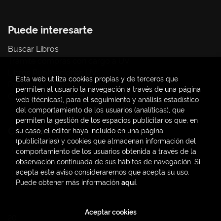
Puede interesarte
Buscar Libros
Trámite compras con cargo a UV
Libros Publicaciones UV
Esta web utiliza cookies propias y de terceros que
Papelería / material oficina
permiten al usuario la navegación a través de una página
Consumo Sostenible
web (técnicas), para el seguimiento y análisis estadístico
del comportamiento de los usuarios (analíticas), que
permiten la gestión de los espacios publicitarios que, en
Contacto
su caso, el editor haya incluido en una página
(publicitarias) y cookies que almacenan información del
C/ Amadeo de Saboya, 4
comportamiento de los usuarios obtenida a través de la
(+34) 963828968
observación continuada de sus hábitos de navegación. Si
acepta este aviso consideraremos que acepta su uso.
latendauv@fundacio.es
Puede obtener más información
aquí
.
Formulario de contacto
Aceptar cookies
2026 ©
LaTendaUV
. Todos los Derechos Reservados |