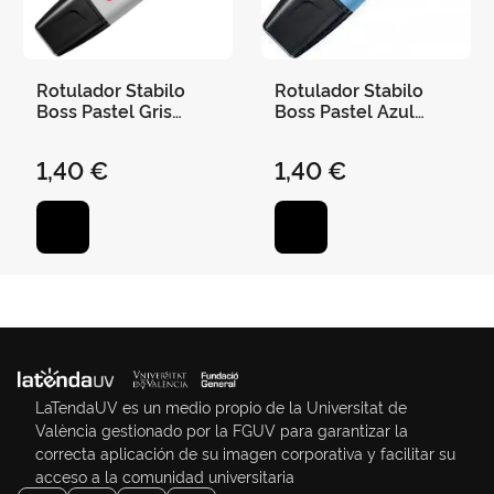
Rotulador Stabilo
Rotulador Stabilo
Boss Pastel Gris
Boss Pastel Azul
Polvoriento
Ventoso
1,40 €
1,40 €
LaTendaUV es un medio propio de la Universitat de
València gestionado por la FGUV para garantizar la
correcta aplicación de su imagen corporativa y facilitar su
acceso a la comunidad universitaria