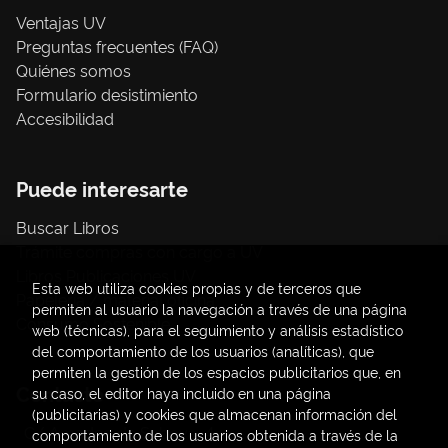
Ventajas UV
Preguntas frecuentes (FAQ)
Quiénes somos
Formulario desistimiento
Accesibilidad
Puede interesarte
Buscar Libros
Trámite compras con cargo a UV
Libros Publicaciones UV
Esta web utiliza cookies propias y de terceros que
Papelería / material oficina
permiten al usuario la navegación a través de una página
Consumo Sostenible
web (técnicas), para el seguimiento y análisis estadístico
del comportamiento de los usuarios (analíticas), que
permiten la gestión de los espacios publicitarios que, en
Contacto
su caso, el editor haya incluido en una página
(publicitarias) y cookies que almacenan información del
C/ Amadeo de Saboya, 4
comportamiento de los usuarios obtenida a través de la