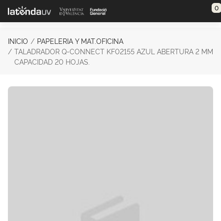
Saltar al contenido principal
0
INICIO
PAPELERIA Y MAT.OFICINA
TALADRADOR Q-CONNECT KF02155 AZUL ABERTURA 2 MM
CAPACIDAD 20 HOJAS.