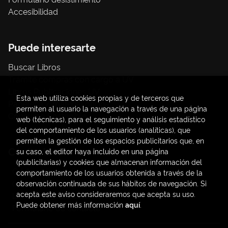
Accesibilidad
Puede interesarte
Buscar Libros
Trámite compras con cargo a UV
Libros Publicaciones UV
Esta web utiliza cookies propias y de terceros que
Papelería / material oficina
permiten al usuario la navegación a través de una página
Consumo Sostenible
web (técnicas), para el seguimiento y análisis estadístico
del comportamiento de los usuarios (analíticas), que
permiten la gestión de los espacios publicitarios que, en
Contacto
su caso, el editor haya incluido en una página
(publicitarias) y cookies que almacenan información del
C/ Amadeo de Saboya, 4
comportamiento de los usuarios obtenida a través de la
(+34) 963828968
observación continuada de sus hábitos de navegación. Si
acepta este aviso consideraremos que acepta su uso.
latendauv@fundacio.es
Puede obtener más información
aquí
.
Formulario de contacto