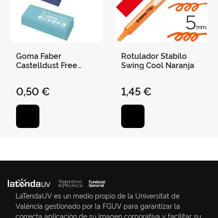
Goma Faber
Rotulador Stabilo
Castelldust Free
Swing Cool Naranja
Colores Sutidox
0,50 €
1,45 €
LaTendaUV es un medio propio de la Universitat de
València gestionado por la FGUV para garantizar la
correcta aplicación de su imagen corporativa y facilitar su