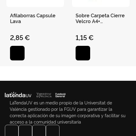
Afilaborras Capsule
Sobre Carpeta Cierre
Lava
Velcro A4+
Multitaladro Colores
Pastel
2,85 €
1,15 €
LaTendaUV es un medio propio de la Universitat de
València gestionado por la FGUV para garantizar la
correcta aplicación de su imagen corporativa y facilitar su
acceso a la comunidad universitaria