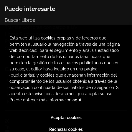
Puede interesarte
Buscar Libros
Trámite compras con cargo a UV
Libros Publicaciones UV
Esta web utiliza cookies propias y de terceros que
Papelería / material oficina
permiten al usuario la navegación a través de una página
Consumo Sostenible
web (técnicas), para el seguimiento y análisis estadístico
del comportamiento de los usuarios (analíticas), que
permiten la gestión de los espacios publicitarios que, en
Contacto
su caso, el editor haya incluido en una página
(publicitarias) y cookies que almacenan información del
C/ Amadeo de Saboya, 4
comportamiento de los usuarios obtenida a través de la
(+34) 963828968
observación continuada de sus hábitos de navegación. Si
acepta este aviso consideraremos que acepta su uso.
latendauv@fundacio.es
Puede obtener más información
aquí
.
Formulario de contacto
Aceptar cookies
2026 ©
LaTendaUV
. Todos los Derechos Reservados |
Trevenque Group
Rechazar cookies