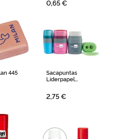
0,65 €
an 445
Sacapuntas
Liderpapel
Plastico 2 Usos
con Goma
2,75 €