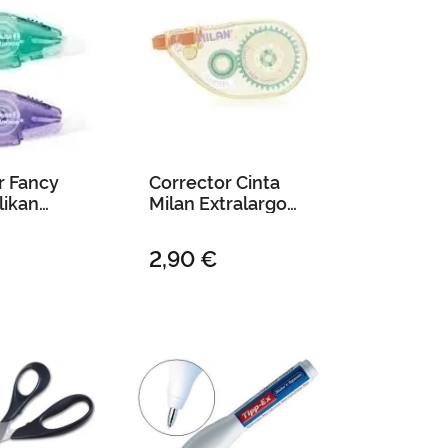
r Fancy
Corrector Cinta
likan
Milan Extralargo
M
5Mm X 15M New
Look
2,90 €