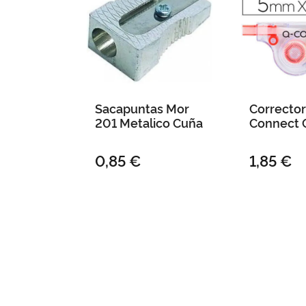
Sacapuntas Mor
Corrector
201 Metalico Cuña
Connect 
Blanco 5
M en Blis
0,85 €
1,85 €