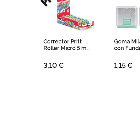
Corrector Pritt
Goma Mil
Roller Micro 5 mm
con Funda
X 6 Mt
3,10 €
1,15 €