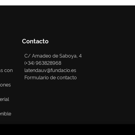
Contacto
C/ Amadeo de Saboya, 4
(+34) 963828968
as con
latendauv@fundacio.es
Formulario de contacto
iones
erial
nible