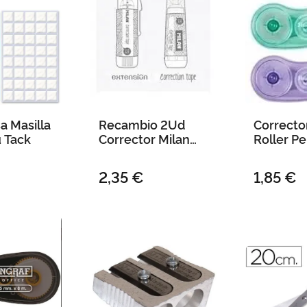
a Masilla
Recambio 2Ud
Correcto
u Tack
Corrector Milan
Roller Pe
5Mmx6M (Milan
5Mmx6
Mini)
2,35 €
1,85 €