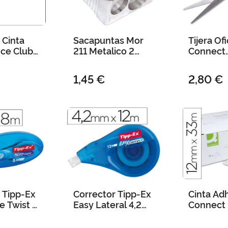
 Cinta
Sacapuntas Mor
Tijera Of
ice Club
211 Metalico 2
Connect
tros
Usos
Inoxidabl
cm -Blist
1,45 €
2,80 €
 Tipp-Ex
Corrector Tipp-Ex
Cinta Ad
e Twist 6
Easy Lateral 4,2
Connect 
m
mm X 12 M
12 mm
Encelof