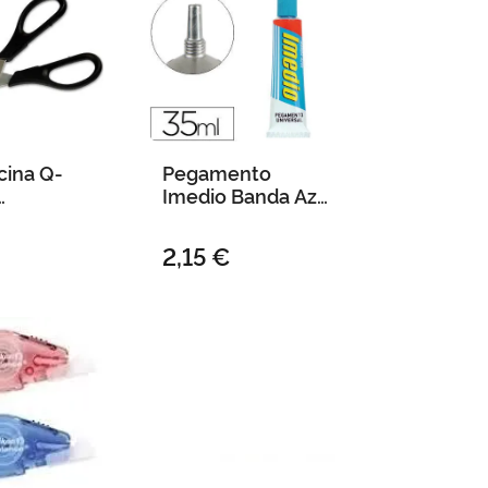
icina Q-
Pegamento
Imedio Banda Azul
e 7" -17
35 Ml
er
2,15 €