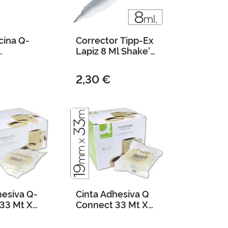
icina Q-
Corrector Tipp-Ex
Lapiz 8 Ml Shake'n
e 8" -20
Squeeze con
er
Punta Metalica
2,30 €
hesiva Q-
Cinta Adhesiva Q
33 Mt X
Connect 33 Mt X
19 mm
anada
Encelofanada