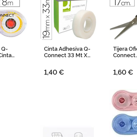
 Q-
Cinta Adhesiva Q-
Tijera Of
Cinta
Connect 33 Mt X
Connect
 mm X 8
19 mm Invisible
Inoxidabl
ter
cm -Blist
1,40 €
1,60 €