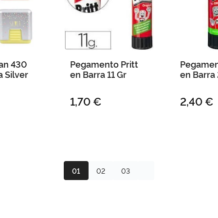
an 430
Pegamento Pritt
Pegament
 Silver
en Barra 11 Gr
en Barra
1,70 €
2,40 €
01
02
03