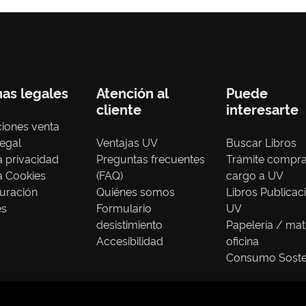
nas legales
Atención al
Puede
cliente
interesarte
iones venta
legal
Ventajas UV
Buscar Libros
ca privacidad
Preguntas frecuentes
Trámite compr
ca Cookies
(FAQ)
cargo a UV
uración
Quiénes somos
Libros Publicac
es
Formulario
UV
desistimiento
Papelería / mat
Accesibilidad
oficina
Consumo Soste