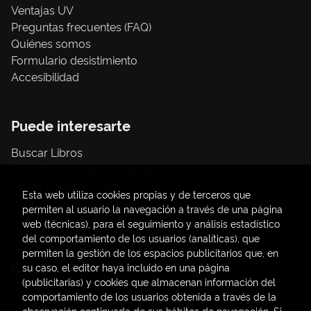
Ventajas UV
Preguntas frecuentes (FAQ)
Quiénes somos
Formulario desistimiento
Accesibilidad
Puede interesarte
Buscar Libros
Trámite compras con cargo a UV
Libros Publicaciones UV
Esta web utiliza cookies propias y de terceros que
Papelería / material oficina
permiten al usuario la navegación a través de una página
Consumo Sostenible
web (técnicas), para el seguimiento y análisis estadístico
del comportamiento de los usuarios (analíticas), que
permiten la gestión de los espacios publicitarios que, en
Contacto
su caso, el editor haya incluido en una página
(publicitarias) y cookies que almacenan información del
C/ Amadeo de Saboya, 4
comportamiento de los usuarios obtenida a través de la
(+34) 963828968
observación continuada de sus hábitos de navegación. Si