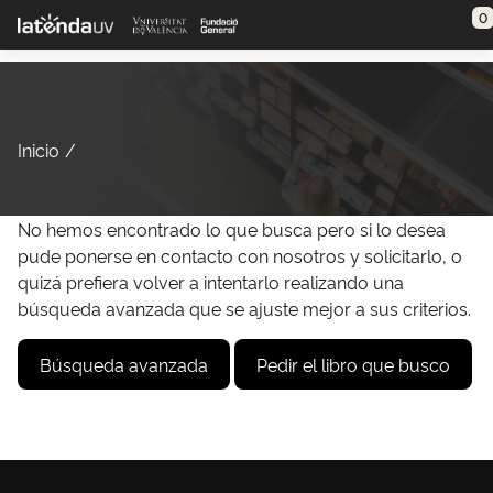
Saltar al contenido principal
0
Inicio
No hemos encontrado lo que busca pero si lo desea
pude ponerse en contacto con nosotros y solicitarlo, o
quizá prefiera volver a intentarlo realizando una
búsqueda avanzada que se ajuste mejor a sus criterios.
Búsqueda avanzada
Pedir el libro que busco