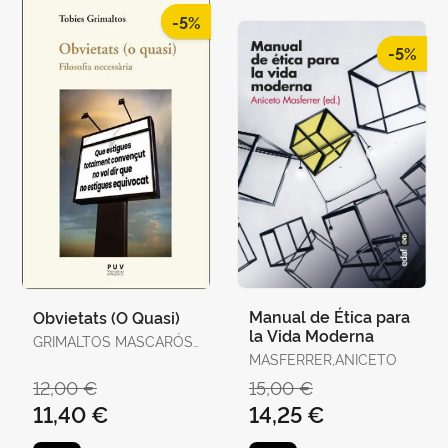
-5%
-5%
Manual de Ética para
Obvietats (O Quasi)
la Vida Moderna
GRIMALTOS MASCARÓS,
TOBIES
MASFERRER,ANICETO
12,00 €
15,00 €
11,40 €
14,25 €