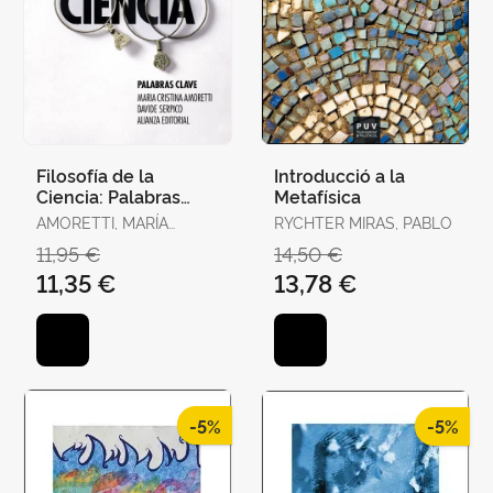
Filosofía de la
Introducció a la
Ciencia: Palabras
Metafísica
Clave
AMORETTI, MARÍA
RYCHTER MIRAS, PABLO
CRISTINA / SERPICO,
11,95 €
14,50 €
DAVIDE
11,35 €
13,78 €
-5%
-5%