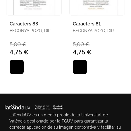
Caracters 83
Caracters 81
BEGONYA POZO, DIR.
BEGONYA POZO, DIR.
5,00 €
5,00 €
4,75 €
4,75 €
LaTendaUV es un medio propio de la Universitat de
València gestionado por la FGUV para garantizar la
correcta aplicación de su imagen corporativa y facilitar su