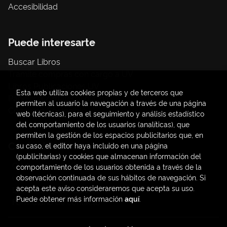
Accesibilidad
Puede interesarte
Buscar Libros
Trámite compras con cargo a UV
Libros Publicaciones UV
Esta web utiliza cookies propias y de terceros que
Papelería / material oficina
permiten al usuario la navegación a través de una página
Consumo Sostenible
web (técnicas), para el seguimiento y análisis estadístico
del comportamiento de los usuarios (analíticas), que
permiten la gestión de los espacios publicitarios que, en
Contacto
su caso, el editor haya incluido en una página
(publicitarias) y cookies que almacenan información del
C/ Amadeo de Saboya, 4
comportamiento de los usuarios obtenida a través de la
(+34) 963828968
observación continuada de sus hábitos de navegación. Si
acepta este aviso consideraremos que acepta su uso.
latendauv@fundacio.es
Puede obtener más información
aquí
.
Formulario de contacto