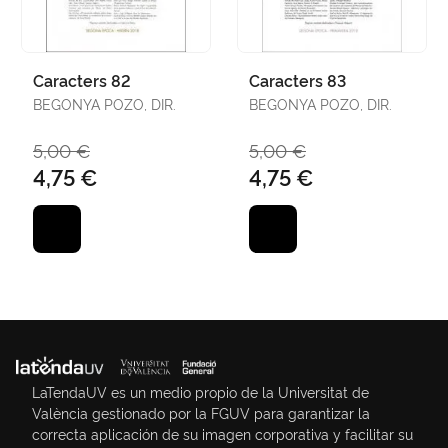
Caracters 82
Caracters 83
BEGONYA POZO, DIR.
BEGONYA POZO, DIR.
5,00 €
5,00 €
4,75 €
4,75 €
LaTendaUV es un medio propio de la Universitat de
València gestionado por la FGUV para garantizar la
correcta aplicación de su imagen corporativa y facilitar su