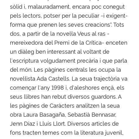
sòlid i, malauradament, encara poc conegut
pels lectors, potser per la peculiar -i exigent-
forma que prenen les seves creacions". Tots
dos, a partir de la novel·la Veus al ras -
mereixedora del Premi de la Crítica- enceten
un diàleg ben interessant al voltant de
l'escriptura volgudament precària i que parla
del món. Les pàgines centrals les ocupa la
novel·lista Ada Castells. La seua trajectòria va
començar l'any 1998 i, d'aleshores ençà, els
seus llibres han rebut diversos guardons. A
les pàgines de Caràcters analitzen la seua
obra Laura Basagaña, Sebastià Bennasar,
Jenn Díaz i Lluís Llort. Diversos articles de
fons tracten temes com la literatura juvenil,