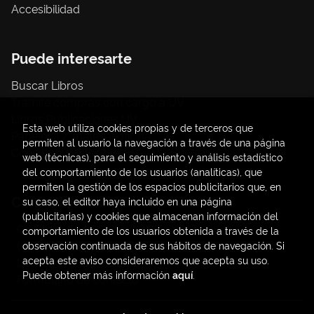
Accesibilidad
Puede interesarte
Buscar Libros
Trámite compras con cargo a UV
Libros Publicaciones UV
Esta web utiliza cookies propias y de terceros que
Papelería / material oficina
permiten al usuario la navegación a través de una página
Consumo Sostenible
web (técnicas), para el seguimiento y análisis estadístico
del comportamiento de los usuarios (analíticas), que
permiten la gestión de los espacios publicitarios que, en
Contacto
su caso, el editor haya incluido en una página
(publicitarias) y cookies que almacenan información del
C/ Amadeo de Saboya, 4
comportamiento de los usuarios obtenida a través de la
(+34) 963828968
observación continuada de sus hábitos de navegación. Si
acepta este aviso consideraremos que acepta su uso.
latendauv@fundacio.es
Puede obtener más información
aquí
.
Formulario de contacto