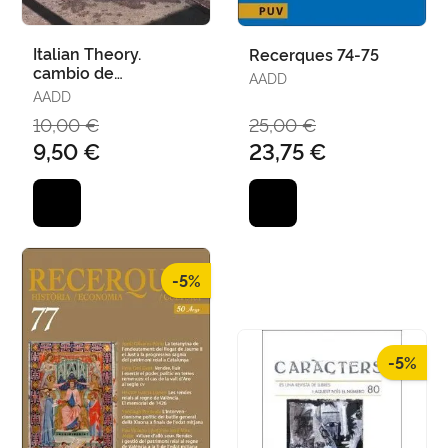
Italian Theory.
Recerques 74-75
cambio de
AADD
Paradigma en la
AADD
Filosofia Politica
10,00 €
25,00 €
Contemporanea
9,50 €
23,75 €
-5%
-5%