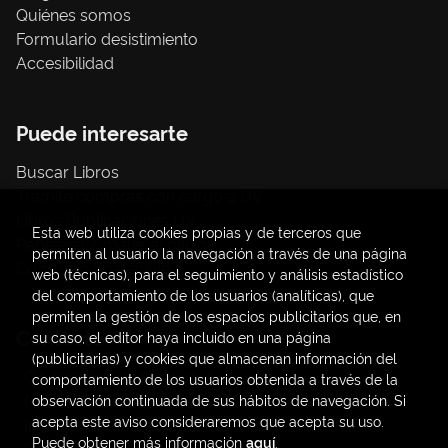
Quiénes somos
Formulario desistimiento
Accesibilidad
Puede interesarte
Buscar Libros
Trámite compras con cargo a UV
Libros Publicaciones UV
Esta web utiliza cookies propias y de terceros que
Papelería / material oficina
permiten al usuario la navegación a través de una página
Consumo Sostenible
web (técnicas), para el seguimiento y análisis estadístico
del comportamiento de los usuarios (analíticas), que
permiten la gestión de los espacios publicitarios que, en
Contacto
su caso, el editor haya incluido en una página
(publicitarias) y cookies que almacenan información del
C/ Amadeo de Saboya, 4
comportamiento de los usuarios obtenida a través de la
(+34) 963828968
observación continuada de sus hábitos de navegación. Si
acepta este aviso consideraremos que acepta su uso.
latendauv@fundacio.es
Puede obtener más información
aquí
.