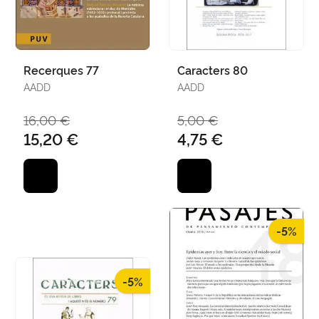
Recerques 77
Caracters 80
AADD
AADD
16,00 €
5,00 €
15,20 €
4,75 €
-5%
-5%