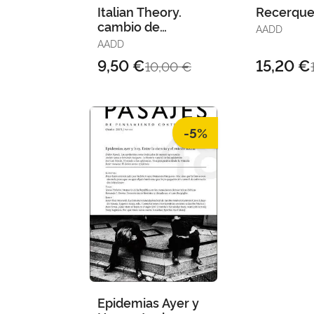
Italian Theory.
Recerque
cambio de
AADD
Paradigma en la
AADD
Filosofia Politica
9,50 €
15,20 €
10,00 €
Contemporanea
-5%
Epidemias Ayer y