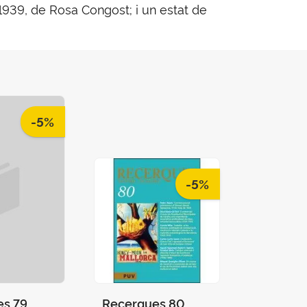
4-1939, de Rosa Congost; i un estat de
-5%
-5%
es 79
Recerques 80