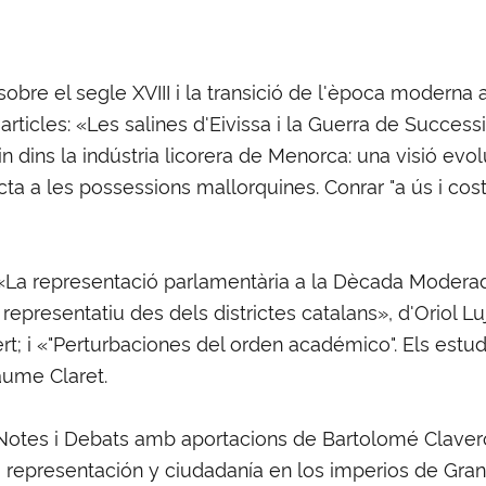
re el segle XVIII i la transició de l'època moderna a 
articles: «Les salines d'Eivissa i la Guerra de Success
in dins la indústria licorera de Menorca: una visió evol
a a les possessions mallorquines. Conrar "a ús i costum.
: «La representació parlamentària a la Dècada Moderad
 representatiu des dels districtes catalans», d'Oriol 
t; i «"Perturbaciones del orden académico". Els estudi
Jaume Claret.
otes i Debats amb aportacions de Bartolomé Clavero, 
, representación y ciudadanía en los imperios de Gran