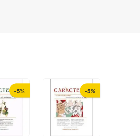
-5%
-5%