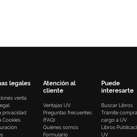
nas legales
Atención al
Puede
cliente
interesarte
iones venta
legal
Ventajas UV
Buscar Libros
ca privacidad
Preguntas frecuentes
Trámite compr
ca Cookies
(FAQ)
cargo a UV
uración
Quiénes somos
Libros Publicac
es
Formulario
UV