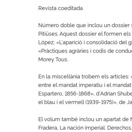
Revista coeditada
Número doble que inclou un dossier sob
Pitiüses. Aquest dossier el formen els 
López; «L'aparició i consolidació del g
«Pràctiques agràries i codis de conduct
Morey Tous.
En la miscel·lània trobem els articles
entre el mandat imperatiu i el mandat
Espartero, 1856-1868», d'Adrian Shuber
el blau i el vermell (1939-1975)», de 
El volum també inclou un apartat de N
Fradera, La nación imperial. Derechos