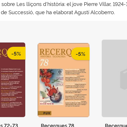
obre Les lliçons d'història: el jove Pierre Villar, 192
a de Successió, que ha elaborat Agustí Alcoberro.
-5%
-5%
s 72-73
Recerques 78
Recerqu