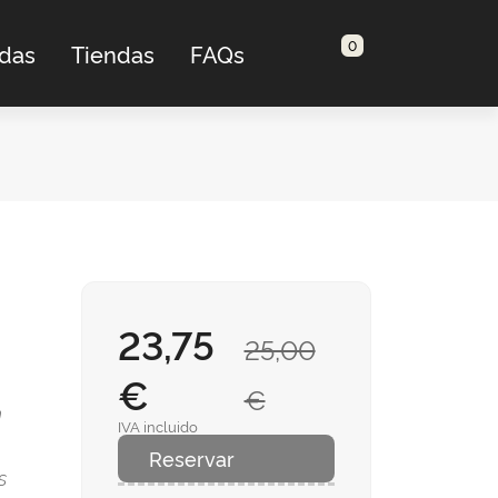
0
adas
Tiendas
FAQs
23,75
25,00
€
€
n
IVA incluido
Reservar
s