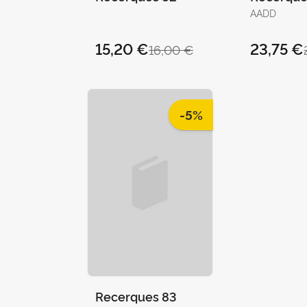
AADD
15,20 €
23,75 €
16,00 €
-5%
Recerques 83