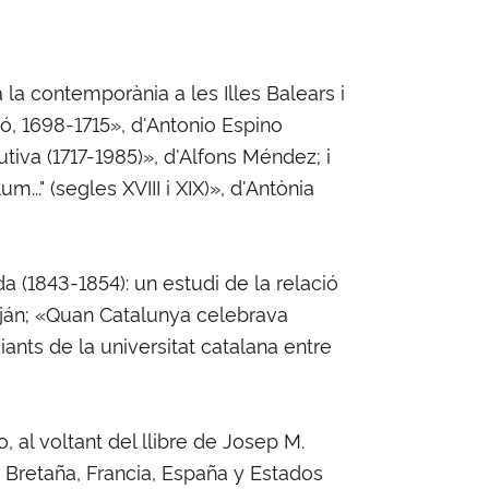
la contemporània a les Illes Balears i
ió, 1698-1715», d'Antonio Espino
utiva (1717-1985)», d'Alfons Méndez; i
.." (segles XVIII i XIX)», d'Antònia
a (1843-1854): un estudi de la relació
Luján; «Quan Catalunya celebrava
ants de la universitat catalana entre
al voltant del llibre de Josep M.
 Bretaña, Francia, España y Estados