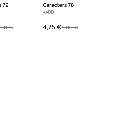
s 79
Caracters 78
AADD
4,75 €
,00 €
5,00 €