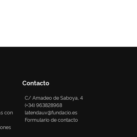
Contacto
C/ Amadeo de Saboya, 4
(+34) 963828968
as con
latendauv@fundacio.es
Formulario de contacto
iones