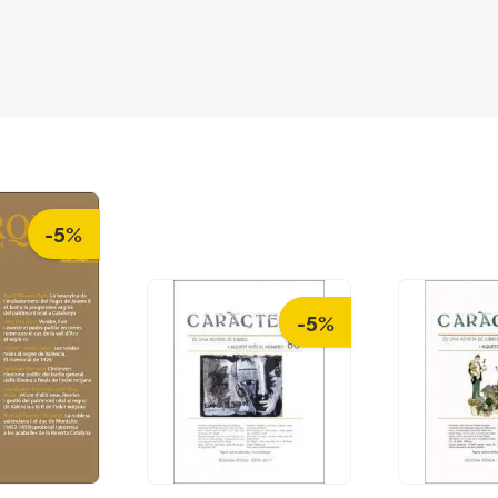
-5%
-5%