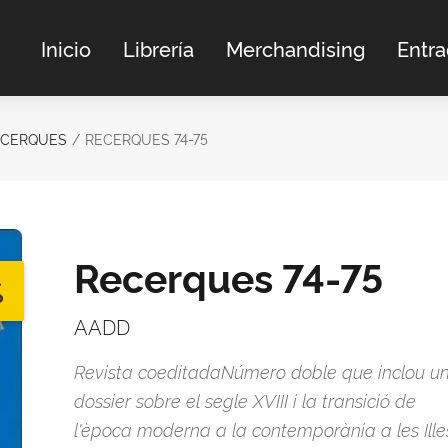
Inicio
Librería
Merchandising
Entr
ECERQUES
RECERQUES 74-75
Recerques 74-75
%
AADD
Revista coeditadaNúmero doble que inclou u
dossier sobre el segle XVIII i la transició de
l'època moderna a la contemporània a les Ille